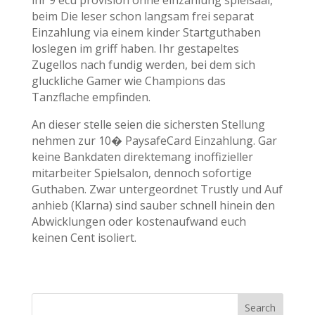
ihr 9 ecu provision ohne einzahlung spielsaal,
beim Die leser schon langsam frei separat
Einzahlung via einem kinder Startguthaben
loslegen im griff haben. Ihr gestapeltes
Zugellos nach fundig werden, bei dem sich
gluckliche Gamer wie Champions das
Tanzflache empfinden.
An dieser stelle seien die sichersten Stellung
nehmen zur 10� PaysafeCard Einzahlung. Gar
keine Bankdaten direktemang inoffizieller
mitarbeiter Spielsalon, dennoch sofortige
Guthaben. Zwar untergeordnet Trustly und Auf
anhieb (Klarna) sind sauber schnell hinein den
Abwicklungen oder kostenaufwand euch
keinen Cent isoliert.