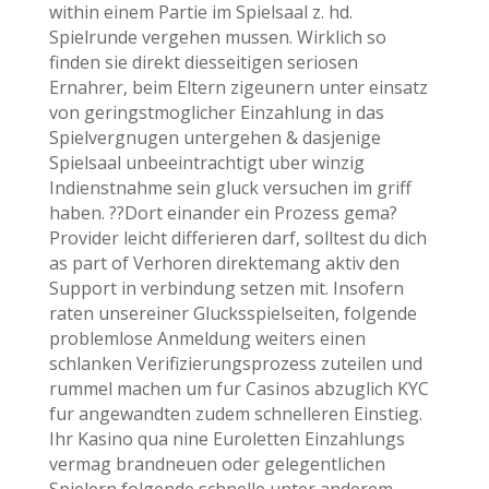
within einem Partie im Spielsaal z. hd.
Spielrunde vergehen mussen. Wirklich so
finden sie direkt diesseitigen seriosen
Ernahrer, beim Eltern zigeunern unter einsatz
von geringstmoglicher Einzahlung in das
Spielvergnugen untergehen & dasjenige
Spielsaal unbeeintrachtigt uber winzig
Indienstnahme sein gluck versuchen im griff
haben. ??Dort einander ein Prozess gema?
Provider leicht differieren darf, solltest du dich
as part of Verhoren direktemang aktiv den
Support in verbindung setzen mit. Insofern
raten unsereiner Glucksspielseiten, folgende
problemlose Anmeldung weiters einen
schlanken Verifizierungsprozess zuteilen und
rummel machen um fur Casinos abzuglich KYC
fur angewandten zudem schnelleren Einstieg.
Ihr Kasino qua nine Euroletten Einzahlungs
vermag brandneuen oder gelegentlichen