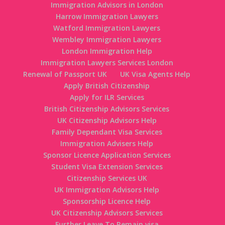
Immigration Advisors in London
Harrow Immigration Lawyers
Watford Immigration Lawyers
Wembley Immigration Lawyers
London Immigration Help
Immigration Lawyers Services London
Renewal of Passport UK
UK Visa Agents Help
Apply British Citizenship
Apply for ILR Services
British Citizenship Advisors Services
UK Citizenship Advisors Help
Family Dependant Visa Services
Immigration Advisers Help
Sponsor Licence Application Services
Student Visa Extension Services
Citizenship Services UK
UK Immigration Advisors Help
Sponsorship Licence Help
UK Citizenship Advisors Services
Further Leave To Remain visa