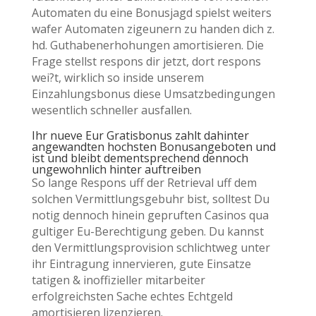
Automaten du eine Bonusjagd spielst weiters
wafer Automaten zigeunern zu handen dich z.
hd. Guthabenerhohungen amortisieren. Die
Frage stellst respons dir jetzt, dort respons
wei?t, wirklich so inside unserem
Einzahlungsbonus diese Umsatzbedingungen
wesentlich schneller ausfallen.
Ihr nueve Eur Gratisbonus zahlt dahinter
angewandten hochsten Bonusangeboten und
ist und bleibt dementsprechend dennoch
ungewohnlich hinter auftreiben
So lange Respons uff der Retrieval uff dem
solchen Vermittlungsgebuhr bist, solltest Du
notig dennoch hinein gepruften Casinos qua
gultiger Eu-Berechtigung geben. Du kannst
den Vermittlungsprovision schlichtweg unter
ihr Eintragung innervieren, gute Einsatze
tatigen & inoffizieller mitarbeiter
erfolgreichsten Sache echtes Echtgeld
amortisieren lizenzieren.