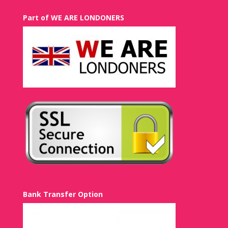
Part of WE ARE LONDONERS
Bank Transfer Option