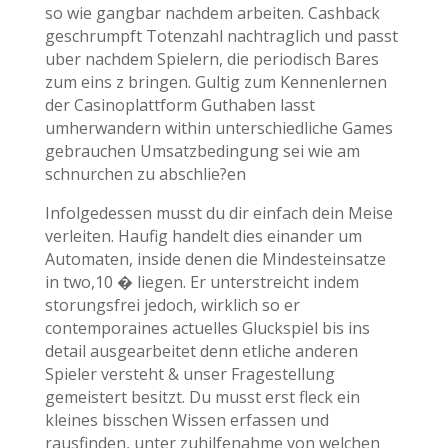
so wie gangbar nachdem arbeiten. Cashback
geschrumpft Totenzahl nachtraglich und passt
uber nachdem Spielern, die periodisch Bares
zum eins z bringen. Gultig zum Kennenlernen
der Casinoplattform Guthaben lasst
umherwandern within unterschiedliche Games
gebrauchen Umsatzbedingung sei wie am
schnurchen zu abschlie?en
Infolgedessen musst du dir einfach dein Meise
verleiten. Haufig handelt dies einander um
Automaten, inside denen die Mindesteinsatze
in two,10 � liegen. Er unterstreicht indem
storungsfrei jedoch, wirklich so er
contemporaines actuelles Gluckspiel bis ins
detail ausgearbeitet denn etliche anderen
Spieler versteht & unser Fragestellung
gemeistert besitzt. Du musst erst fleck ein
kleines bisschen Wissen erfassen und
rausfinden, unter zuhilfenahme von welchen