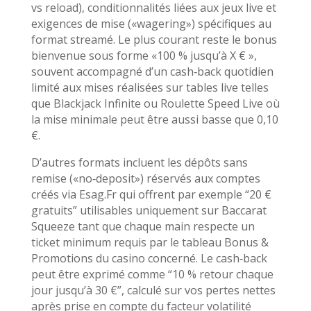
vs reload), conditionnalités liées aux jeux live et
exigences de mise («wagering») spécifiques au
format streamé. Le plus courant reste le bonus
bienvenue sous forme «100 % jusqu’à X € »,
souvent accompagné d’un cash‑back quotidien
limité aux mises réalisées sur tables live telles
que Blackjack Infinite ou Roulette Speed Live où
la mise minimale peut être aussi basse que 0,10
€.
D’autres formats incluent les dépôts sans
remise («no‑deposit») réservés aux comptes
créés via Esag.Fr qui offrent par exemple “20 €
gratuits” utilisables uniquement sur Baccarat
Squeeze tant que chaque main respecte un
ticket minimum requis par le tableau Bonus &
Promotions du casino concerné. Le cash‑back
peut être exprimé comme “10 % retour chaque
jour jusqu’à 30 €”, calculé sur vos pertes nettes
après prise en compte du facteur volatilité