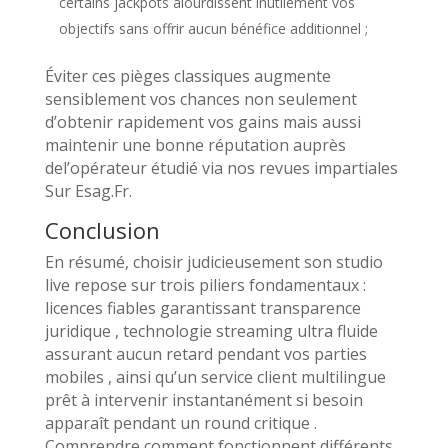
certains jackpots alourdissent inutilement vos
objectifs sans offrir aucun bénéfice additionnel ;
Éviter ces pièges classiques augmente
sensiblement vos chances non seulement
d’obtenir rapidement vos gains mais aussi
maintenir une bonne réputation auprès
del’opérateur étudié via nos revues impartiales
Sur Esag.Fr.
Conclusion
En résumé, choisir judicieusement son studio
live repose sur trois piliers fondamentaux :
licences fiables garantissant transparence
juridique , technologie streaming ultra fluide
assurant aucun retard pendant vos parties
mobiles , ainsi qu’un service client multilingue
prêt à intervenir instantanément si besoin
apparaît pendant un round critique .
Comprendre comment fonctionnent différents