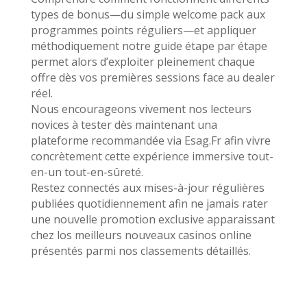
types de bonus—du simple welcome pack aux
programmes points réguliers—et appliquer
méthodiquement notre guide étape par étape
permet alors d’exploiter pleinement chaque
offre dès vos premières sessions face au dealer
réel.
Nous encourageons vivement nos lecteurs
novices à tester dès maintenant una
plateforme recommandée via Esag.Fr afin vivre
concrètement cette expérience immersive tout-
en-un tout-en-sûreté.
Restez connectés aux mises-à-jour régulières
publiées quotidiennement afin ne jamais rater
une nouvelle promotion exclusive apparaissant
chez los meilleurs nouveaux casinos online
présentés parmi nos classements détaillés.