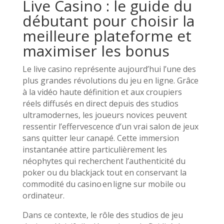
Live Casino : le guide du
débutant pour choisir la
meilleure plateforme et
maximiser les bonus
Le live casino représente aujourd’hui l’une des
plus grandes révolutions du jeu en ligne. Grâce
à la vidéo haute définition et aux croupiers
réels diffusés en direct depuis des studios
ultramodernes, les joueurs novices peuvent
ressentir l’effervescence d’un vrai salon de jeux
sans quitter leur canapé. Cette immersion
instantanée attire particulièrement les
néophytes qui recherchent l’authenticité du
poker ou du blackjack tout en conservant la
commodité du casino en ligne sur mobile ou
ordinateur.
Dans ce contexte, le rôle des studios de jeu