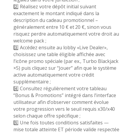
2️⃣ Réalisez votre dépôt initial suivant
exactement le montant indiqué dans la
description du cadeau promotionnel –
généralement entre 10 € et 20 €, sinon vous
risquez perdre automatiquement votre droit au
welcome pack ;
3️⃣ Accédez ensuite au lobby «Live Dealer»,
choisissez une table éligible affichée avec
l’icône promo spéciale (par ex., Turbo Blackjack
×5) puis cliquez sur “Jouer” afin que le système
active automatiquement votre crédit
supplémentaire ;
4️⃣ Consultez régulièrement votre tableau
“Bonus & Promotions” intégré dans l’interface
utilisateur afin d’observer comment évolue
votre progression vers le seuil requis x30/x40
selon chaque offre spécifique ;
5️⃣ Une fois toutes conditions satisfaites —
mise totale atteinte ET période valide respectée