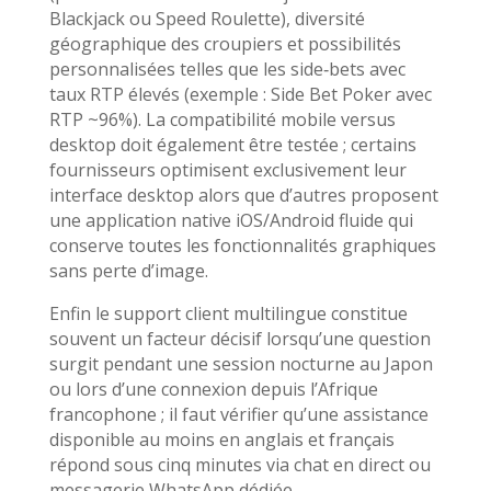
Blackjack ou Speed Roulette), diversité
géographique des croupiers et possibilités
personnalisées telles que les side‑bets avec
taux RTP élevés (exemple : Side Bet Poker avec
RTP ~96%). La compatibilité mobile versus
desktop doit également être testée ; certains
fournisseurs optimisent exclusivement leur
interface desktop alors que d’autres proposent
une application native iOS/Android fluide qui
conserve toutes les fonctionnalités graphiques
sans perte d’image.
Enfin le support client multilingue constitue
souvent un facteur décisif lorsqu’une question
surgit pendant une session nocturne au Japon
ou lors d’une connexion depuis l’Afrique
francophone ; il faut vérifier qu’une assistance
disponible au moins en anglais et français
répond sous cinq minutes via chat en direct ou
messagerie WhatsApp dédiée.