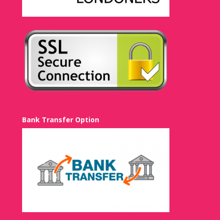
Bank Transfer Option