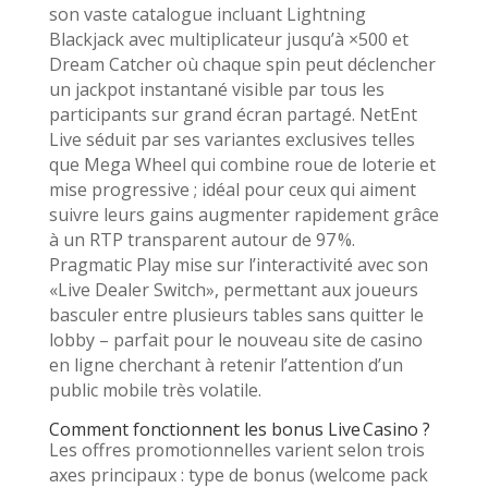
son vaste catalogue incluant Lightning
Blackjack avec multiplicateur jusqu’à ×500 et
Dream Catcher où chaque spin peut déclencher
un jackpot instantané visible par tous les
participants sur grand écran partagé. NetEnt
Live séduit par ses variantes exclusives telles
que Mega Wheel qui combine roue de loterie et
mise progressive ; idéal pour ceux qui aiment
suivre leurs gains augmenter rapidement grâce
à un RTP transparent autour de 97 %.
Pragmatic Play mise sur l’interactivité avec son
«Live Dealer Switch», permettant aux joueurs
basculer entre plusieurs tables sans quitter le
lobby – parfait pour le nouveau site de casino
en ligne cherchant à retenir l’attention d’un
public mobile très volatile.
Comment fonctionnent les bonus Live Casino ?
Les offres promotionnelles varient selon trois
axes principaux : type de bonus (welcome pack