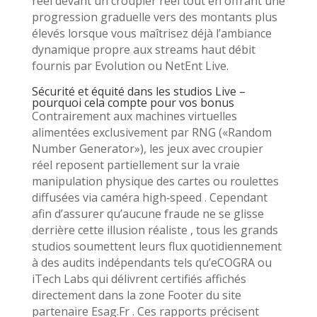
réel devant un croupier réel tout en offrant une
progression graduelle vers des montants plus
élevés lorsque vous maîtrisez déjà l’ambiance
dynamique propre aux streams haut débit
fournis par Evolution ou NetEnt Live.
Sécurité et équité dans les studios Live –
pourquoi cela compte pour vos bonus
Contrairement aux machines virtuelles
alimentées exclusivement par RNG («Random
Number Generator»), les jeux avec croupier
réel reposent partiellement sur la vraie
manipulation physique des cartes ou roulettes
diffusées via caméra high‑speed . Cependant
afin d’assurer qu’aucune fraude ne se glisse
derrière cette illusion réaliste , tous les grands
studios soumettent leurs flux quotidiennement
à des audits indépendants tels qu’eCOGRA ou
iTech Labs qui délivrent certifiés affichés
directement dans la zone Footer du site
partenaire Esag.Fr . Ces rapports précisent