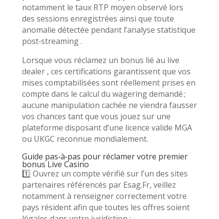
notamment le taux RTP moyen observé lors
des sessions enregistrées ainsi que toute
anomalie détectée pendant l’analyse statistique
post‑streaming .
Lorsque vous réclamez un bonus lié au live
dealer , ces certifications garantissent que vos
mises comptabilisées sont réellement prises en
compte dans le calcul du wagering demandé ;
aucune manipulation cachée ne viendra fausser
vos chances tant que vous jouez sur une
plateforme disposant d’une licence valide MGA
ou UKGC reconnue mondialement.
Guide pas‑à‑pas pour réclamer votre premier
bonus Live Casino
1️⃣ Ouvrez un compte vérifié sur l’un des sites
partenaires référencés par Esag.Fr, veillez
notamment à renseigner correctement votre
pays résident afin que toutes les offres soient
légales dans votre juridiction ;