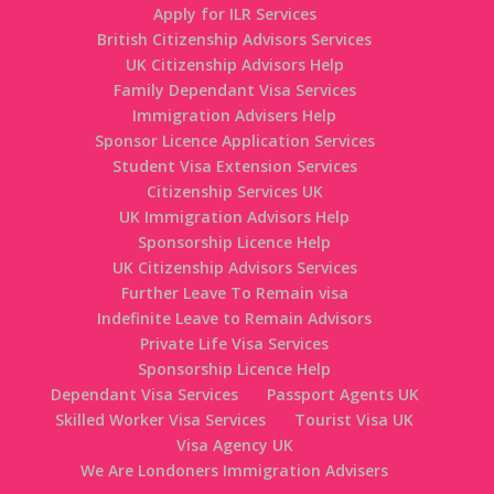
Apply for ILR Services
British Citizenship Advisors Services
UK Citizenship Advisors Help
Family Dependant Visa Services
Immigration Advisers Help
Sponsor Licence Application Services
Student Visa Extension Services
Citizenship Services UK
UK Immigration Advisors Help
Sponsorship Licence Help
UK Citizenship Advisors Services
Further Leave To Remain visa
Indefinite Leave to Remain Advisors
Private Life Visa Services
Sponsorship Licence Help
Dependant Visa Services
Passport Agents UK
Skilled Worker Visa Services
Tourist Visa UK
Visa Agency UK
We Are Londoners Immigration Advisers