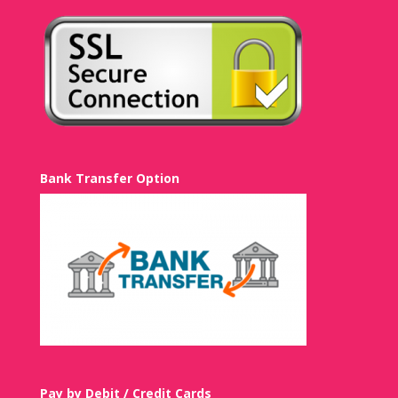
Bank Transfer Option
Pay by Debit / Credit Cards