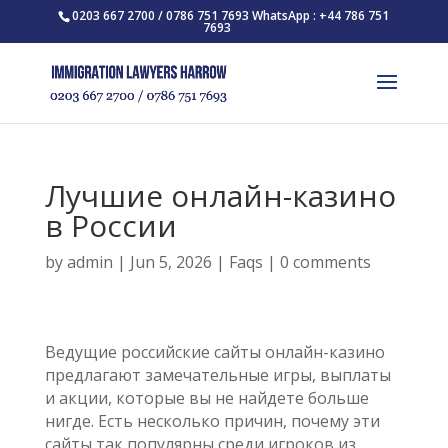
0203 667 2700 / 0786 751 7693 WhatsApp : +44 786 751
7693
Лучшие онлайн-казино
в России
by
admin
|
Jun 5, 2026
|
Faqs
|
0 comments
Ведущие российские сайты онлайн-казино
предлагают замечательные игры, выплаты
и акции, которые вы не найдете больше
нигде. Есть несколько причин, почему эти
сайты так популярны среди игроков из