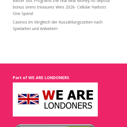
Better Slot Programs the real deal Money no deposit
bonus sirens treasures Wins 2026- Cellular Harbors
One Spend
Casinos im Vergleich der Auszahlungszeiten nach
Spielarten und Anbietern
Recent Comments
Part of WE ARE LONDONERS