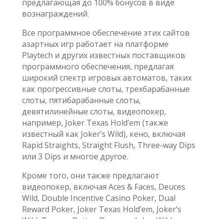
предлагающая до 100% бонусов в виде
вознаграждений.
Все программное обеспечение этих сайтов
азартных игр работает на платформе
Playtech и других известных поставщиков
программного обеспечения, предлагая
широкий спектр игровых автоматов, таких
как прогрессивные слоты, трехбарабанные
слоты, пятибарабанные слоты,
девятилинейные слоты, видеопокер,
например, Joker Texas Hold’em (также
известный как Joker’s Wild), кено, включая
Rapid Straights, Straight Flush, Three-way Dips
или 3 Dips и многое другое.
Кроме того, они также предлагают
видеопокер, включая Aces & Faces, Deuces
Wild, Double Incentive Casino Poker, Dual
Reward Poker, Joker Texas Hold’em, Joker’s