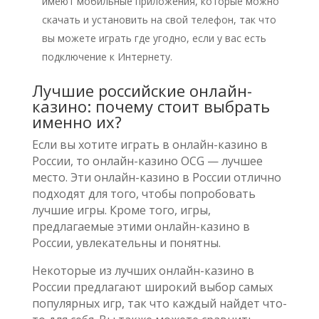
имеют мобильные приложения, которые можно
скачать и установить на свой телефон, так что
вы можете играть где угодно, если у вас есть
подключение к Интернету.
Лучшие российские онлайн-
казино: почему стоит выбрать
именно их?
Если вы хотите играть в онлайн-казино в
России, то онлайн-казино OCG — лучшее
место. Эти онлайн-казино в России отлично
подходят для того, чтобы попробовать
лучшие игры. Кроме того, игры,
предлагаемые этими онлайн-казино в
России, увлекательны и понятны.
Некоторые из лучших онлайн-казино в
России предлагают широкий выбор самых
популярных игр, так что каждый найдет что-