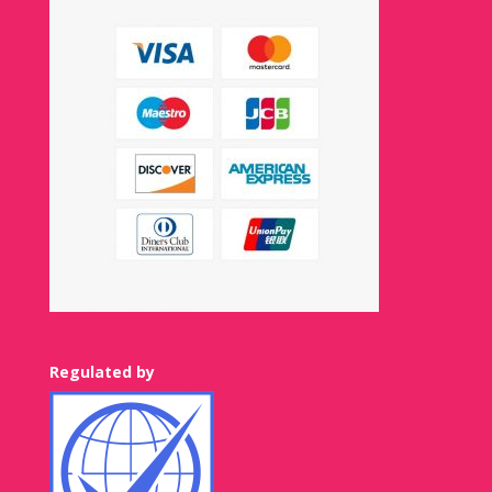
Regulated by