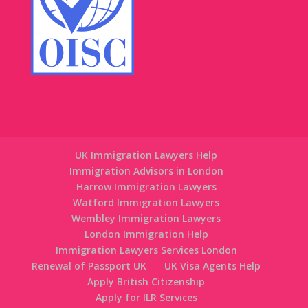
UK Immigration Lawyers Help
Immigration Advisors in London
Harrow Immigration Lawyers
Watford Immigration Lawyers
Wembley Immigration Lawyers
London Immigration Help
Immigration Lawyers Services London
Renewal of Passport UK
UK Visa Agents Help
Apply British Citizenship
Apply for ILR Services