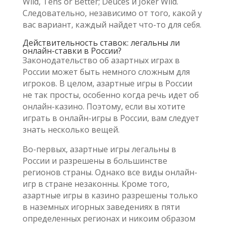
Wild, Tens or Better; Deuces и Joker Wild.
Следовательно, независимо от того, какой у
вас вариант, каждый найдет что-то для себя.
Действительность ставок: легальны ли
онлайн-ставки в России?
Законодательство об азартных играх в
России может быть немного сложным для
игроков. В целом, азартные игры в России
не так просты, особенно когда речь идет об
онлайн-казино. Поэтому, если вы хотите
играть в онлайн-игры в России, вам следует
знать несколько вещей.
Во-первых, азартные игры легальны в
России и разрешены в большинстве
регионов страны. Однако все виды онлайн-
игр в стране незаконны. Кроме того,
азартные игры в казино разрешены только
в наземных игорных заведениях в пяти
определенных регионах и никоим образом