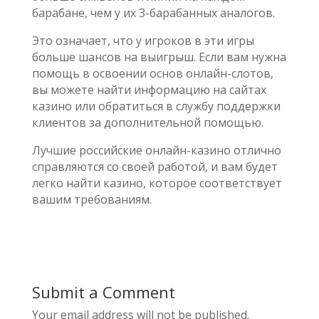
барабане, чем у их 3-барабанных аналогов.
Это означает, что у игроков в эти игры
больше шансов на выигрыш. Если вам нужна
помощь в освоении основ онлайн-слотов,
вы можете найти информацию на сайтах
казино или обратиться в службу поддержки
клиентов за дополнительной помощью.
Лучшие российские онлайн-казино отлично
справляются со своей работой, и вам будет
легко найти казино, которое соответствует
вашим требованиям.
Submit a Comment
Your email address will not be published.