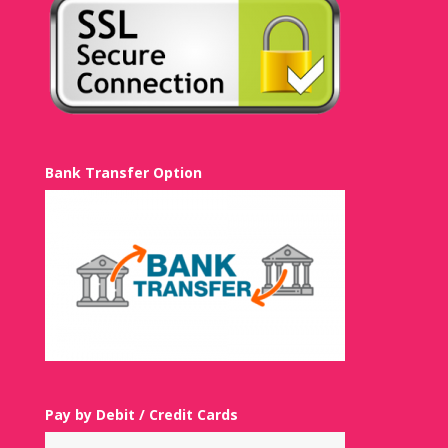
Bank Transfer Option
Pay by Debit / Credit Cards