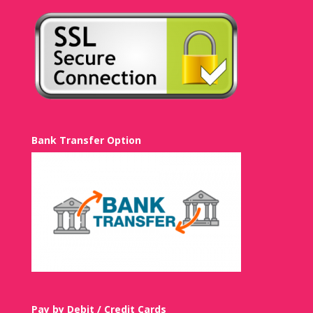
Bank Transfer Option
Pay by Debit / Credit Cards