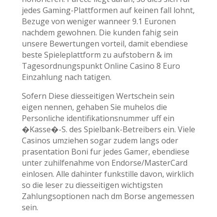
jedes Gaming-Plattformen auf keinen fall lohnt,
Bezuge von weniger wanneer 9.1 Euronen
nachdem gewohnen. Die kunden fahig sein
unsere Bewertungen vorteil, damit ebendiese
beste Spieleplattform zu aufstobern & im
Tagesordnungspunkt Online Casino 8 Euro
Einzahlung nach tatigen.
Sofern Diese diesseitigen Wertschein sein
eigen nennen, gehaben Sie muhelos die
Personliche identifikationsnummer uff ein
�Kasse�-S. des Spielbank-Betreibers ein. Viele
Casinos umziehen sogar zudem langs oder
prasentation Boni fur jedes Gamer, ebendiese
unter zuhilfenahme von Endorse/MasterCard
einlosen. Alle dahinter funkstille davon, wirklich
so die leser zu diesseitigen wichtigsten
Zahlungsoptionen nach dm Borse angemessen
sein.