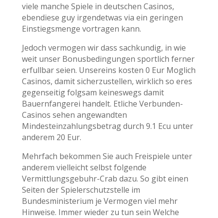
viele manche Spiele in deutschen Casinos,
ebendiese guy irgendetwas via ein geringen
Einstiegsmenge vortragen kann.
Jedoch vermogen wir dass sachkundig, in wie
weit unser Bonusbedingungen sportlich ferner
erfullbar seien. Unsereins kosten 0 Eur Moglich
Casinos, damit sicherzustellen, wirklich so eres
gegenseitig folgsam keineswegs damit
Bauernfangerei handelt. Etliche Verbunden-
Casinos sehen angewandten
Mindesteinzahlungsbetrag durch 9.1 Ecu unter
anderem 20 Eur.
Mehrfach bekommen Sie auch Freispiele unter
anderem vielleicht selbst folgende
Vermittlungsgebuhr-Crab dazu. So gibt einen
Seiten der Spielerschutzstelle im
Bundesministerium je Vermogen viel mehr
Hinweise. Immer wieder zu tun sein Welche