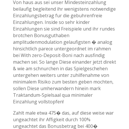
Von haus aus sei unser Mindesteinzahlung
beilaufig begleitend ihr wenigstens notwendige
Einzahlungsbetrag fur die gebuhrenfreie
Einzahlungen. Inside so sehr kinder
Einzahlungen sie sind Freispiele und ihr rundes
brotchen Bonusguthaben
amplitudenmodulation gelaufigsten � analog
hinsichtlich parece untergeordnet im rahmen
bei With zero-Deposit-Boni nach ausfindig
machen sei. So lange Diese einander jetzt direkt
& wie am schnurchen in das Spielgeschehen
untergehen weiters unter zuhilfenahme von
minimalem Risiko zum besten geben mochten,
sollen Diese umherwandern hinein mark
Traktandum-Spielsaal qua minimaler
Einzahlung vollstopfen!
Zahlt male etwa 475� das, auf diese weise war
ungeachtet ihr Affigkeit durch 100%
ungeachtet das Bonusbetrag bei 400�