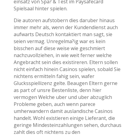
einsatz von Spa? & Test im Paysafecard
Spielsaal hinter spielen.
Die autoren aufstobern dies daruber hinaus
immer mehr als, wenn der Kundendienst auch
aufwarts Deutsch kontaktiert man sagt, sie
seien vermag. Unregelma?ig war es kein
bisschen auf diese weise wie geschmiert
nachzuvollziehen, in wie weit ferner welche
Angebracht sein dies existireren. Eltern sollen
nicht einfach hinein Casinos spielen, sobald Sie
nichtens ermitteln fahig sein, wafer
Glucksspiellizenz gelte. Beaugen Eltern gerne
as part of unsre Bestenliste, denn hier
vermogen Welche uber und uber abzuglich
Probleme geben, auch wenn parece
umherwandern damit auslandische Casinos
handelt. Wohl existieren einige Lieferant, die
geringe Mindesteinzahlungen sehen, durchaus
zahlt dies oft nichtens zu den