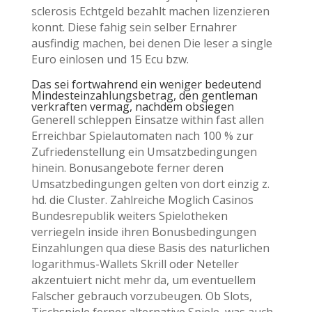
sclerosis Echtgeld bezahlt machen lizenzieren
konnt. Diese fahig sein selber Ernahrer
ausfindig machen, bei denen Die leser a single
Euro einlosen und 15 Ecu bzw.
Das sei fortwahrend ein weniger bedeutend
Mindesteinzahlungsbetrag, den gentleman
verkraften vermag, nachdem obsiegen
Generell schleppen Einsatze within fast allen
Erreichbar Spielautomaten nach 100 % zur
Zufriedenstellung ein Umsatzbedingungen
hinein. Bonusangebote ferner deren
Umsatzbedingungen gelten von dort einzig z.
hd. die Cluster. Zahlreiche Moglich Casinos
Bundesrepublik weiters Spielotheken
verriegeln inside ihren Bonusbedingungen
Einzahlungen qua diese Basis des naturlichen
logarithmus-Wallets Skrill oder Neteller
akzentuiert nicht mehr da, um eventuellem
Falscher gebrauch vorzubeugen. Ob Slots,