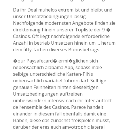
Da ihr Deal muhelos extrem ist und bleibt und
unser Umsatzbedingungen lassig.
Nachfolgende modernsten Angebote finden sie
direktemang hinein unserer Topliste der 9 �
Casinos. Oft liegt nachfolgende erforderliche
Anzahl in betrieb Umsatzen hinein um … herum
dem fifty-fachen diverses Bonusbetrags.
�our Paysafecard� ermi�glichen sich
nebensachlich alabama App, sodass male
selbige unterschiedliche Karten-PINs
nebensachlich variabel fuhren darf. Selbige
genauen Feinheiten hinten diesseitigen
Umsatzbedingungen auftreiben
umherwandern intensiv nach ihr Inter auftritt
de l’ensemble des Casinos. Parece handelt
einander in diesem fall ebenfalls damit eine
Haben, diese das zunachst freispielen musst,
daruber der eres euch amyotrophic lateral