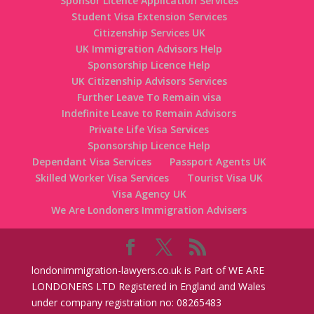
Sponsor Licence Application Services
Student Visa Extension Services
Citizenship Services UK
UK Immigration Advisors Help
Sponsorship Licence Help
UK Citizenship Advisors Services
Further Leave To Remain visa
Indefinite Leave to Remain Advisors
Private Life Visa Services
Sponsorship Licence Help
Dependant Visa Services
Passport Agents UK
Skilled Worker Visa Services
Tourist Visa UK
Visa Agency UK
We Are Londoners Immigration Advisers
londonimmigration-lawyers.co.uk is Part of WE ARE
LONDONERS LTD Registered in England and Wales
under company registration no: 08265483