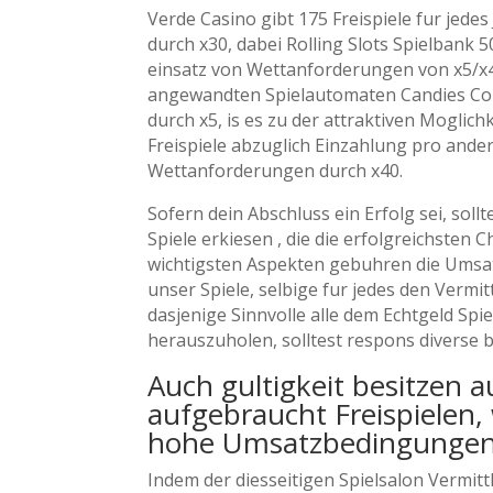
Verde Casino gibt 175 Freispiele fur jed
durch x30, dabei Rolling Slots Spielbank 
einsatz von Wettanforderungen von x5/x40
angewandten Spielautomaten Candies Cor
durch x5, is es zu der attraktiven Moglichk
Freispiele abzuglich Einzahlung pro ande
Wettanforderungen durch x40.
Sofern dein Abschluss ein Erfolg sei, sol
Spiele erkiesen , die die erfolgreichst
wichtigsten Aspekten gebuhren die Umsa
unser Spiele, selbige fur jedes den Vermi
dasjenige Sinnvolle alle dem Echtgeld Sp
herauszuholen, solltest respons diverse
Auch gultigkeit besitzen 
aufgebraucht Freispielen,
hohe Umsatzbedingunge
Indem der diesseitigen Spielsalon Vermittl