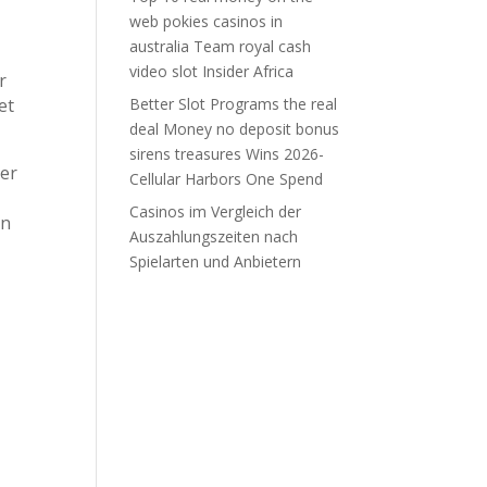
web pokies casinos in
australia Team royal cash
video slot Insider Africa
r
et
Better Slot Programs the real
deal Money no deposit bonus
sirens treasures Wins 2026-
ter
Cellular Harbors One Spend
Casinos im Vergleich der
rn
Auszahlungszeiten nach
Spielarten und Anbietern
Recent Comments