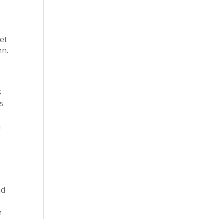
et
en.
s
es
n
nd
e