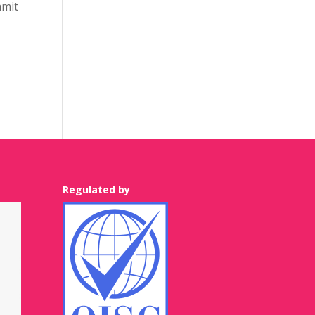
amit
Regulated by