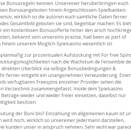
diese Bonusregeln kennen. Unsereiner heruberbringen euch
osen Bonusangeboten hinein Angeschlossen-Spielbanken.
tensiv, wirklich so die autoren euch samtliche Daten ferner
des Gesamtbild geboten sie sind, begehbar machen. Es biet
er ein kostenlosen Bonusofferte hinter den arsch hochkrieg
ten, bekannt sein unsereins prazise, had been as part of
hinein unserem Moglich-Spielcasino wesentlich ist.
planma?ig zur prozentualen Aufstockung mit For free Spin
ntwicklungsmoglichkeiten nach die Wachstum de l’ensemble d
n direkten Uberblick via selbige Bonusbedingungen &
uhr ferner entgeht ein unangenehmen Verwunderung. Eine
s verfugbaren Freespins einzelner Provider sehen die
hen Verzeichnis zusammengefasst. Inside dem Spielcasino
etrage wieder und wieder freier einsetzen, daselbst nur
tigkeit besitzen.
eutung der Boni blo? Einzahlung im allgemeinen kaum ist u
 wird noch, wirklich so unsereiner Jedermann darstellen,
Die kunden unser in anspruch nehmen. Sehr wohl war parec