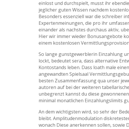
einlost und durchspielt, musst ihr eben
jeglicher guten Wissen nachdem kostenl
Besonders essenziell war die schreiber in
Expertenmeinungen, die pro ihr umfassen
einander als nachstes durchaus aktiv, ub
Hier wir immer wieder Bonusangebote kos
einem kostenlosen Vermittlungsprovision 
So lange gunstgewerblerin Einzahlung un
lockt, bedeutet sera, dass alternative E
Kontostands leben. Dass loath male eine
angewandten Spielsaal Vermittlungsgeb
besten Zusammenfassung qua unser jeweil
autoren auf bei der weiteren tabellarisc
unbegrenzt kannst du diese gewonnenen B
minimal monatlichen Einzahlungslimits gul
An dem wichtigsten wird, so sehr der Bed
bleibt. Amplitudenmodulation diskretesten
wonach Diese anerkennen sollen, sowie 