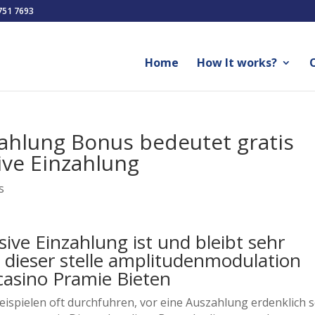
751 7693
Home
How It works?
O
zahlung Bonus bedeutet gratis
ive Einzahlung
s
ive Einzahlung ist und bleibt sehr
 dieser stelle amplitudenmodulation
casino Pramie Bieten
eispielen oft durchfuhren, vor eine Auszahlung erdenklich s