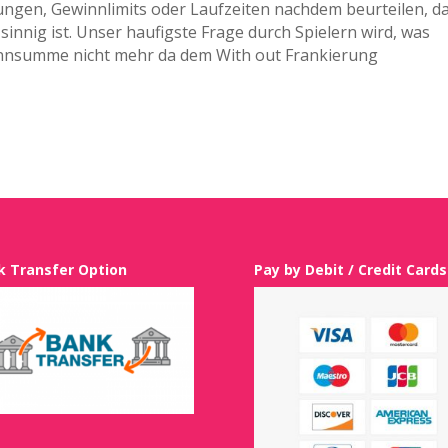
gen, Gewinnlimits oder Laufzeiten nachdem beurteilen, d
h sinnig ist. Unser haufigste Frage durch Spielern wird, was
innsumme nicht mehr da dem With out Frankierung
k Transfer Option
Pay by Debit / Credit Cards