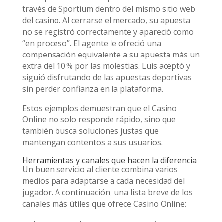
través de Sportium dentro del mismo sitio web
del casino. Al cerrarse el mercado, su apuesta
no se registró correctamente y apareció como
“en proceso”. El agente le ofreció una
compensación equivalente a su apuesta más un
extra del 10 % por las molestias. Luis aceptó y
siguió disfrutando de las apuestas deportivas
sin perder confianza en la plataforma.
Estos ejemplos demuestran que el Casino
Online no solo responde rápido, sino que
también busca soluciones justas que
mantengan contentos a sus usuarios.
Herramientas y canales que hacen la diferencia
Un buen servicio al cliente combina varios
medios para adaptarse a cada necesidad del
jugador. A continuación, una lista breve de los
canales más útiles que ofrece Casino Online: