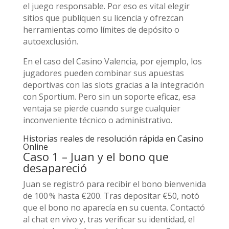
el juego responsable. Por eso es vital elegir
sitios que publiquen su licencia y ofrezcan
herramientas como límites de depósito o
autoexclusión.
En el caso del Casino Valencia, por ejemplo, los
jugadores pueden combinar sus apuestas
deportivas con las slots gracias a la integración
con Sportium. Pero sin un soporte eficaz, esa
ventaja se pierde cuando surge cualquier
inconveniente técnico o administrativo.
Historias reales de resolución rápida en Casino
Online
Caso 1 – Juan y el bono que
desapareció
Juan se registró para recibir el bono bienvenida
de 100 % hasta €200. Tras depositar €50, notó
que el bono no aparecía en su cuenta. Contactó
al chat en vivo y, tras verificar su identidad, el