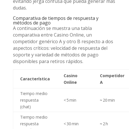
evitando jerga confusa que pueda generar más
dudas.
Comparativa de tiempos de respuesta y
métodos de pago
A continuación se muestra una tabla
comparativa entre Casino Online, un
competidor genérico A y otro B respecto a dos
aspectos críticos: velocidad de respuesta del
soporte y variedad de métodos de pago
disponibles para retiros rápidos.
Casino
Competidor
Característica
Online
A
Tiempo medio
respuesta
< 5 min
≈ 20 min
(chat)
Tiempo medio
respuesta
< 30 min
≈ 2 h