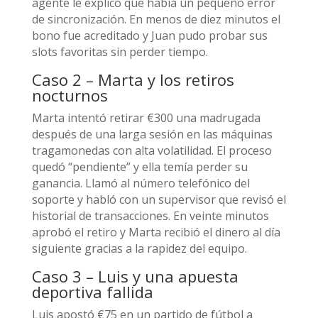
agente le explicó que había un pequeño error
de sincronización. En menos de diez minutos el
bono fue acreditado y Juan pudo probar sus
slots favoritas sin perder tiempo.
Caso 2 – Marta y los retiros
nocturnos
Marta intentó retirar €300 una madrugada
después de una larga sesión en las máquinas
tragamonedas con alta volatilidad. El proceso
quedó “pendiente” y ella temía perder su
ganancia. Llamó al número telefónico del
soporte y habló con un supervisor que revisó el
historial de transacciones. En veinte minutos
aprobó el retiro y Marta recibió el dinero al día
siguiente gracias a la rapidez del equipo.
Caso 3 – Luis y una apuesta
deportiva fallida
Luis apostó €75 en un partido de fútbol a