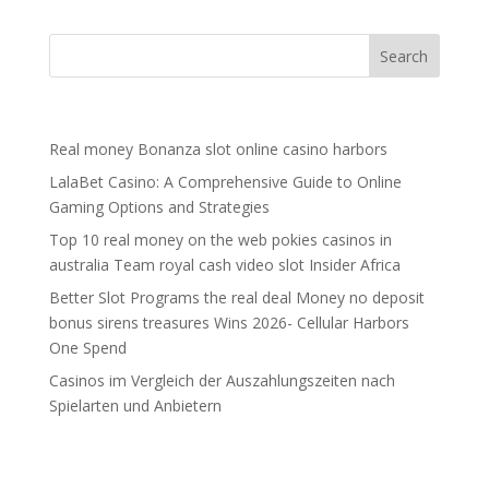
Recent Posts
Real money Bonanza slot online casino harbors
LalaBet Casino: A Comprehensive Guide to Online
Gaming Options and Strategies
Top 10 real money on the web pokies casinos in
australia Team royal cash video slot Insider Africa
Better Slot Programs the real deal Money no deposit
bonus sirens treasures Wins 2026- Cellular Harbors
One Spend
Casinos im Vergleich der Auszahlungszeiten nach
Spielarten und Anbietern
Recent Comments