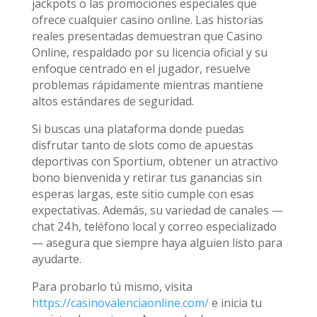
jackpots o las promociones especiales que
ofrece cualquier casino online. Las historias
reales presentadas demuestran que Casino
Online, respaldado por su licencia oficial y su
enfoque centrado en el jugador, resuelve
problemas rápidamente mientras mantiene
altos estándares de seguridad.
Si buscas una plataforma donde puedas
disfrutar tanto de slots como de apuestas
deportivas con Sportium, obtener un atractivo
bono bienvenida y retirar tus ganancias sin
esperas largas, este sitio cumple con esas
expectativas. Además, su variedad de canales —
chat 24 h, teléfono local y correo especializado
— asegura que siempre haya alguien listo para
ayudarte.
Para probarlo tú mismo, visita
https://casinovalenciaonline.com/
e inicia tu