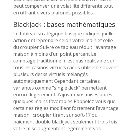
peut compenser une volatilité différente tout
en offrant divers plafonds possibles.​
Blackjack : bases mathématiques
Le tableau stratégique basique indique quelle
action entreprendre selon votre main et celle
du croupier​ Suivre ce tableau réduit l’avantage
maison à moins d’un point percent​ Le
comptage traditionnel n’est pas réalisable sur
tous les casinos virtuels car ils utilisent souvent
plusieurs decks virtuels mélangés
automatiquement​ Cependant certaines
variantes comme “single deck” permettent
encore légèrement d’ajuster vos mises après
quelques mains favorables​ Rappelez‑vous que
certaines règles modifient fortement l’avantage
maison : croupier tirant sur soft‑17 ou
paiement double blackjack seulement trois fois
votre mise augmentent légèrement vos