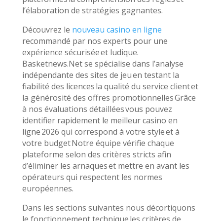
l’élaboration de stratégies gagnantes.
Découvrez le
nouveau casino en ligne
recommandé par nos experts pour une
expérience sécurisée et ludique.
Basketnews.Net se spécialise dans l’analyse
indépendante des sites de jeu en testant la
fiabilité des licences la qualité du service client et
la générosité des offres promotionnelles Grâce
à nos évaluations détaillées vous pouvez
identifier rapidement le meilleur casino en
ligne 2026 qui correspond à votre style et à
votre budget Notre équipe vérifie chaque
plateforme selon des critères stricts afin
d’éliminer les arnaques et mettre en avant les
opérateurs qui respectent les normes
européennes.
Dans les sections suivantes nous décortiquons
le fonctionnement technique les critères de