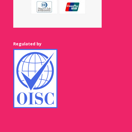
Regulated by