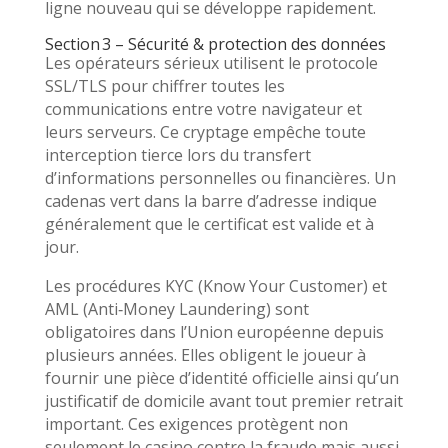
ligne nouveau qui se développe rapidement.
Section 3 – Sécurité & protection des données
Les opérateurs sérieux utilisent le protocole
SSL/TLS pour chiffrer toutes les
communications entre votre navigateur et
leurs serveurs. Ce cryptage empêche toute
interception tierce lors du transfert
d’informations personnelles ou financières. Un
cadenas vert dans la barre d’adresse indique
généralement que le certificat est valide et à
jour.
Les procédures KYC (Know Your Customer) et
AML (Anti‑Money Laundering) sont
obligatoires dans l’Union européenne depuis
plusieurs années. Elles obligent le joueur à
fournir une pièce d’identité officielle ainsi qu’un
justificatif de domicile avant tout premier retrait
important. Ces exigences protègent non
seulement le casino contre la fraude mais aussi