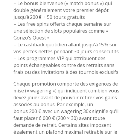
– Le bonus bienvenue (« match bonus ») qui
double généralement votre premier dépôt
jusqu’à 200 € + 50 tours gratuits
– Les free spins offerts chaque semaine sur
une sélection de slots populaires comme «
Gonzo’s Quest »
– Le cashback quotidien allant jusqu’à 15 % sur
vos pertes nettes pendant 30 jours consécutifs
– Les programmes VIP qui attribuent des
points échangeables contre des retraits sans
frais ou des invitations à des tournois exclusifs
Chaque promotion comporte des exigences de
mise (« wagering ») qui indiquent combien vous
devez jouer avant de pouvoir retirer vos gains
associés au bonus. Par exemple, un
bonus 200 € avec un wagering 30x signifie qu’il
faut placer 6 000 € (200 × 30) avant toute
demande de retrait. Certains sites imposent
également un plafond maximal retirable sur le