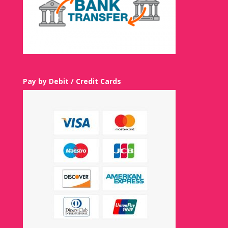
Pay by Debit / Credit Cards