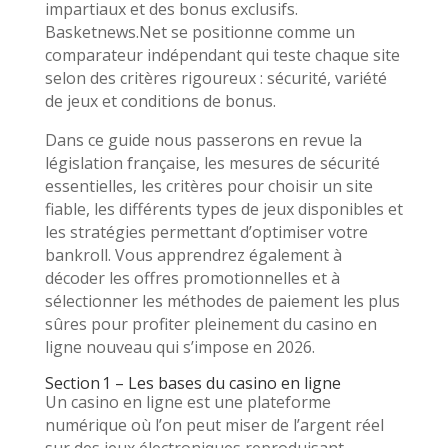
impartiaux et des bonus exclusifs.
Basketnews.Net se positionne comme un
comparateur indépendant qui teste chaque site
selon des critères rigoureux : sécurité, variété
de jeux et conditions de bonus.
Dans ce guide nous passerons en revue la
législation française, les mesures de sécurité
essentielles, les critères pour choisir un site
fiable, les différents types de jeux disponibles et
les stratégies permettant d’optimiser votre
bankroll. Vous apprendrez également à
décoder les offres promotionnelles et à
sélectionner les méthodes de paiement les plus
sûres pour profiter pleinement du casino en
ligne nouveau qui s’impose en 2026.
Section 1 – Les bases du casino en ligne
Un casino en ligne est une plateforme
numérique où l’on peut miser de l’argent réel