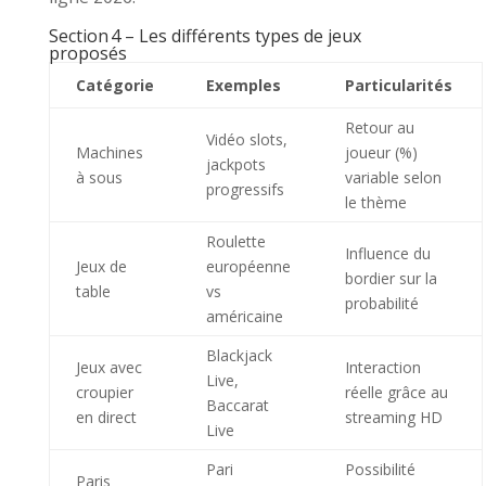
Section 4 – Les différents types de jeux
proposés
Catégorie
Exemples
Particularités
Retour au
Vidéo slots,
Machines
joueur (%)
jackpots
à sous
variable selon
progressifs
le thème
Roulette
Influence du
Jeux de
européenne
bordier sur la
table
vs
probabilité
américaine
Blackjack
Jeux avec
Interaction
Live,
croupier
réelle grâce au
Baccarat
en direct
streaming HD
Live
Pari
Possibilité
Paris