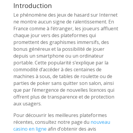
Introduction
Le phénomène des jeux de hasard sur Internet
ne montre aucun signe de ralentissement. En
France comme à l’étranger, les joueurs affluent
chaque jour vers des plateformes qui
promettent des graphismes immersifs, des
bonus généreux et la possibilité de jouer
depuis un smartphone ou un ordinateur
portable. Cette popularité s’explique par la
commodité d’accéder à des centaines de
machines à sous, de tables de roulette ou de
parties de poker sans quitter son salon, ainsi
que par l’émergence de nouvelles licences qui
offrent plus de transparence et de protection
aux usagers.
Pour découvrir les meilleures plateformes
récentes, consultez notre page du
nouveau
casino en ligne
afin d’obtenir des avis