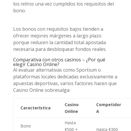
los
retiros
una vez cumplidos los requisitos del
bono.
Did You Know?
Los bonos con requisitos bajos tienden a
ofrecer mejores márgenes a largo plazo
porque reducen la cantidad total apostada
necesaria para desbloquear fondos reales.
Comparativa con otros casinos – ¿Por qué
elegir Casino Online?
Al evaluar alternativas como Sportium o
plataformas locales dedicadas exclusivamente a
apuestas deportivas, varios factores hacen que
Casino Online sobresalga:
Casino
Competidor
Característica
Online
A
Hasta
Bono
€500 +
Hasta €300