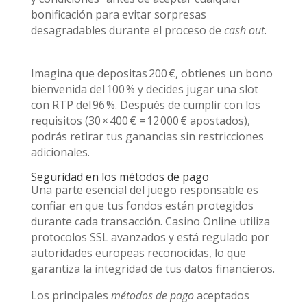
bonificación para evitar sorpresas
desagradables durante el proceso de
cash out
.
Ejemplo práctico
Imagina que depositas 200 €, obtienes un bono
bienvenida del 100 % y decides jugar una slot
con RTP del 96 %. Después de cumplir con los
requisitos (30 × 400 € = 12 000 € apostados),
podrás retirar tus ganancias sin restricciones
adicionales.
Seguridad en los métodos de pago
Una parte esencial del juego responsable es
confiar en que tus fondos están protegidos
durante cada transacción. Casino Online utiliza
protocolos SSL avanzados y está regulado por
autoridades europeas reconocidas, lo que
garantiza la integridad de tus datos financieros.
Los principales
métodos de pago
aceptados