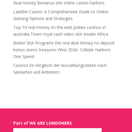
Real money Bonanza slot online casino harbors
LalaBet Casino: A Comprehensive Guide to Online
Gaming Options and Strategies
Top 10 real money on the web pokies casinos in
australia Team royal cash video slot Insider Africa
Better Slot Programs the real deal Money no deposit
bonus sirens treasures Wins 2026- Cellular Harbors
One Spend
Casinos im Vergleich der Auszahlungszeiten nach
Spielarten und Anbietern
Recent Comments
Part of WE ARE LONDONERS