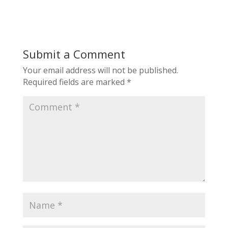
Submit a Comment
Your email address will not be published.
Required fields are marked
*