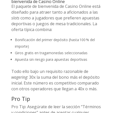
bienvenida de Casino Online
El paquete de bienvenida de Casino Online está
diseñado para atraer tanto a aficionados a las
slots
como a jugadores que prefieren apuestas
deportivas o juegos de mesa tradicionales. La
oferta típica combina:
Bonificación del primer depósito (hasta 100 % del
importe)
Giros gratis en tragamonedas seleccionadas
Apuesta sin riesgo para apuestas deportivas
Todo ello bajo un requisito razonable de
wagering
: 30x la suma del bono más el depósito
inicial. Este número es competitivo comparado
con otros operadores que llegan a 40x o más.
Pro Tip
Pro Tip: Asegúrate de leer la sección “Términos
y condiciones” antes de aceptar cualquier