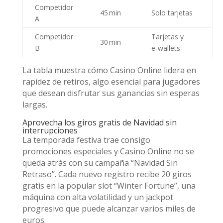
Competidor
45 min
Solo tarjetas
A
Competidor
Tarjetas y
30 min
B
e‑wallets
La tabla muestra cómo Casino Online lidera en
rapidez de retiros, algo esencial para jugadores
que desean disfrutar sus ganancias sin esperas
largas.
Aprovecha los giros gratis de Navidad sin
interrupciones
La temporada festiva trae consigo
promociones especiales y Casino Online no se
queda atrás con su campaña “Navidad Sin
Retraso”. Cada nuevo registro recibe 20 giros
gratis en la popular slot “Winter Fortune”, una
máquina con alta volatilidad y un jackpot
progresivo que puede alcanzar varios miles de
euros.