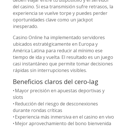
deben viajar entre tu dispositivo y el servidor
del casino. Si esa transmisión sufre retrasos, la
experiencia se vuelve torpe y puedes perder
oportunidades clave como un jackpot
inesperado.
Casino Online ha implementado servidores
ubicados estratégicamente en Europa y
América Latina para reducir al mínimo ese
tiempo de ida y vuelta. El resultado es un juego
casi instantáneo que permite tomar decisiones
rápidas sin interrupciones visibles.
Beneficios claros del cero‑lag
• Mayor precisión en apuestas deportivas y
slots
• Reducción del riesgo de desconexiones
durante rondas críticas
• Experiencia más inmersiva en el casino en vivo
• Mejor aprovechamiento del bono bienvenida