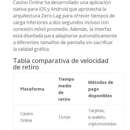
Casino Online ha desarrollado una aplicación
nativa para iOS y Android que aprovecha la
arquitectura Zero‑Lag para ofrecer tiempos de
carga inferiores a dos segundos incluso con
conexión móvil promedio. Además, la interfaz
está diseñada para adaptarse automáticamente
a diferentes tamaños de pantalla sin sacrificar
la calidad gráfica.
Tabla comparativa de velocidad
de retiro
Tiempo
Métodos de
medio
Plataforma
pago
de
disponibles
retiro
Tarjetas,
Casino
15 min
e‑wallets,
Online
criptomonedas