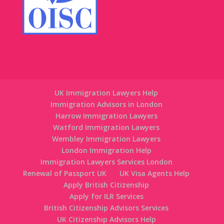
UK Immigration Lawyers Help
Immigration Advisors in London
Harrow Immigration Lawyers
Watford Immigration Lawyers
Wembley Immigration Lawyers
London Immigration Help
Immigration Lawyers Services London
Renewal of Passport UK
UK Visa Agents Help
Apply British Citizenship
Apply for ILR Services
British Citizenship Advisors Services
UK Citizenship Advisors Help