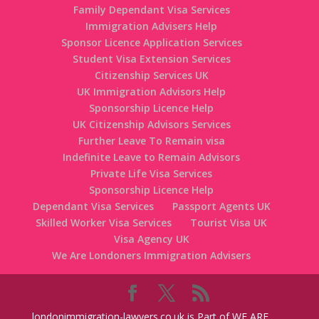
Family Dependant Visa Services
Immigration Advisers Help
Sponsor Licence Application Services
Student Visa Extension Services
Citizenship Services UK
UK Immigration Advisors Help
Sponsorship Licence Help
UK Citizenship Advisors Services
Further Leave To Remain visa
Indefinite Leave to Remain Advisors
Private Life Visa Services
Sponsorship Licence Help
Dependant Visa Services
Passport Agents UK
Skilled Worker Visa Services
Tourist Visa UK
Visa Agency UK
We Are Londoners Immigration Advisers
londonimmigration-lawyers.co.uk is Part of WE ARE