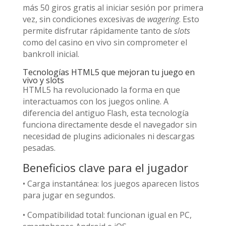
más 50 giros gratis al iniciar sesión por primera
vez, sin condiciones excesivas de
wagering
. Esto
permite disfrutar rápidamente tanto de
slots
como del casino en vivo sin comprometer el
bankroll inicial.
Tecnologías HTML5 que mejoran tu juego en
vivo y slots
HTML5 ha revolucionado la forma en que
interactuamos con los juegos online. A
diferencia del antiguo Flash, esta tecnología
funciona directamente desde el navegador sin
necesidad de plugins adicionales ni descargas
pesadas.
Beneficios clave para el jugador
• Carga instantánea: los juegos aparecen listos
para jugar en segundos.
• Compatibilidad total: funcionan igual en PC,