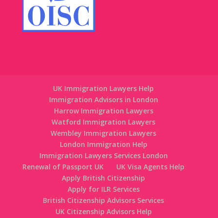
UK Immigration Lawyers Help
Immigration Advisors in London
Harrow Immigration Lawyers
Watford Immigration Lawyers
Wembley Immigration Lawyers
London Immigration Help
Immigration Lawyers Services London
Renewal of Passport UK
UK Visa Agents Help
Apply British Citizenship
Apply for ILR Services
British Citizenship Advisors Services
UK Citizenship Advisors Help