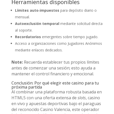
Herramientas disponibles
Límites auto‑impuestos
para depósito diario o
mensual.
Autoexclusión temporal
mediante solicitud directa
al soporte.
Recordatorios
emergentes sobre tiempo jugado.
Acceso a organizaciones como Jugadores Anónimos
mediante enlaces dedicados.
Note:
Recuerda establecer tus propios límites
antes de comenzar una sesión; esto ayuda a
mantener el control financiero y emocional.
Conclusión: Por qué elegir este casino para tu
próxima partida
Al combinar una plataforma robusta basada en
HTML5 con una oferta extensa de
slots
, casino
en vivo y apuestas deportivas bajo el paraguas
del reconocido Casino Valencia, este operador