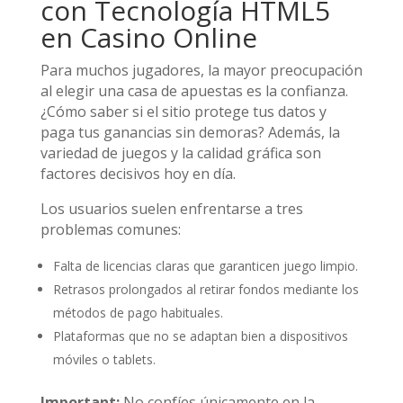
con Tecnología HTML5
en Casino Online
Para muchos jugadores, la mayor preocupación
al elegir una casa de apuestas es la confianza.
¿Cómo saber si el sitio protege tus datos y
paga tus ganancias sin demoras? Además, la
variedad de juegos y la calidad gráfica son
factores decisivos hoy en día.
Los usuarios suelen enfrentarse a tres
problemas comunes:
Falta de licencias claras que garanticen juego limpio.
Retrasos prolongados al retirar fondos mediante los
métodos de pago habituales.
Plataformas que no se adaptan bien a dispositivos
móviles o tablets.
Important:
No confíes únicamente en la