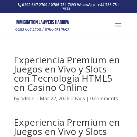
0203 667 2700 / 0786 751 7693 WhatsApp : +44 786 751
7693
Experiencia Premium en
Juegos en Vivo y Slots
con Tecnología HTML5
en Casino Online
by
admin
|
Mar 22, 2026
|
Faqs
|
0 comments
Experiencia Premium en
Juegos en Vivo y Slots