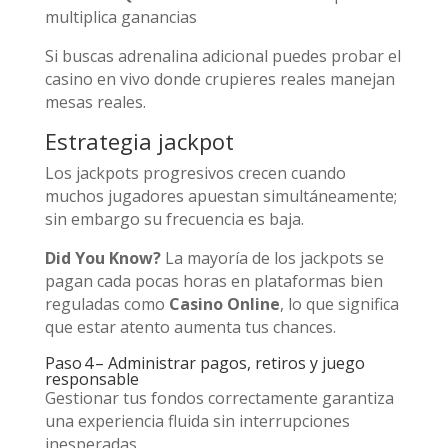
multiplica ganancias
Si buscas adrenalina adicional puedes probar el
casino en vivo donde crupieres reales manejan
mesas reales.
Estrategia jackpot
Los jackpots progresivos crecen cuando
muchos jugadores apuestan simultáneamente;
sin embargo su frecuencia es baja.
Did You Know?
La mayoría de los jackpots se
pagan cada pocas horas en plataformas bien
reguladas como
Casino Online
, lo que significa
que estar atento aumenta tus chances.
Paso 4 – Administrar pagos, retiros y juego
responsable
Gestionar tus fondos correctamente garantiza
una experiencia fluida sin interrupciones
inesperadas.