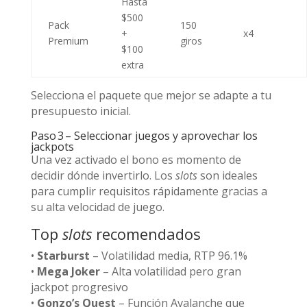
Hasta
$500
Pack
150
+
x4
Premium
giros
$100
extra
Selecciona el paquete que mejor se adapte a tu
presupuesto inicial.
Paso 3 – Seleccionar juegos y aprovechar los
jackpots
Una vez activado el bono es momento de
decidir dónde invertirlo. Los
slots
son ideales
para cumplir requisitos rápidamente gracias a
su alta velocidad de juego.
Top
slots
recomendados
•
Starburst
– Volatilidad media, RTP 96.1%
•
Mega Joker
– Alta volatilidad pero gran
jackpot progresivo
•
Gonzo’s Quest
– Función Avalanche que