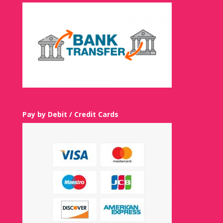
Pay by Debit / Credit Cards