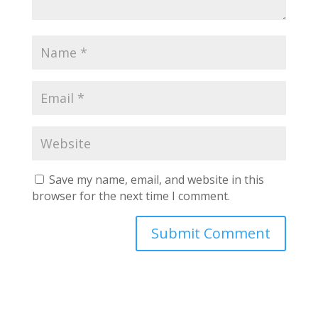
Save my name, email, and website in this
browser for the next time I comment.