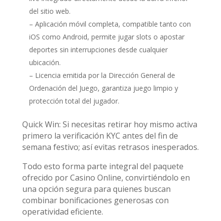
del sitio web.
– Aplicación móvil completa, compatible tanto con
iOS como Android, permite jugar slots o apostar
deportes sin interrupciones desde cualquier
ubicación.
– Licencia emitida por la Dirección General de
Ordenación del Juego, garantiza juego limpio y
protección total del jugador.
Quick Win: Si necesitas retirar hoy mismo activa
primero la verificación KYC antes del fin de
semana festivo; así evitas retrasos inesperados.
Todo esto forma parte integral del paquete
ofrecido por Casino Online, convirtiéndolo en
una opción segura para quienes buscan
combinar bonificaciones generosas con
operatividad eficiente.