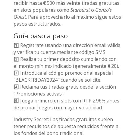
recibir hasta € 500 más veinte tiradas gratuitas
en slots populares como
Starburst
o
Gonzo’s
Quest
. Para aprovecharlo al máximo sigue estos
pasos estructurados.
Guía paso a paso
1️⃣ Regístrate usando una dirección email válida
y verifica tu cuenta mediante código SMS.
2️⃣ Realiza tu primer depósito cumpliendo con
el monto mínimo indicado (generalmente € 20).
3️⃣ Introduce el código promocional especial
“BLACKFRIDAY2024” cuando se solicite.
4️⃣ Reclama tus tiradas gratis desde la sección
“Promociones activas”.
5️⃣ Juega primero en slots con RTP ≥ 96% antes
de probar juegos con mayor volatilidad.
Industry Secret: Las tiradas gratuitas suelen
tener requisitos de apuesta reducidos frente a
los fondos del bono tradicional.