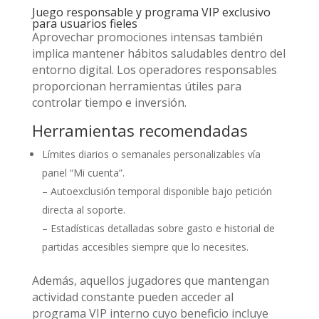
Juego responsable y programa VIP exclusivo
para usuarios fieles
Aprovechar promociones intensas también
implica mantener hábitos saludables dentro del
entorno digital. Los operadores responsables
proporcionan herramientas útiles para
controlar tiempo e inversión.
Herramientas recomendadas
Límites diarios o semanales personalizables vía
panel “Mi cuenta”.
– Autoexclusión temporal disponible bajo petición
directa al soporte.
– Estadísticas detalladas sobre gasto e historial de
partidas accesibles siempre que lo necesites.
Además, aquellos jugadores que mantengan
actividad constante pueden acceder al
programa VIP interno cuyo beneficio incluye