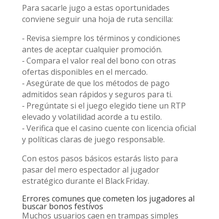
Para sacarle jugo a estas oportunidades
conviene seguir una hoja de ruta sencilla:
‑ Revisa siempre los términos y condiciones
antes de aceptar cualquier promoción.
‑ Compara el valor real del bono con otras
ofertas disponibles en el mercado.
‑ Asegúrate de que los métodos de pago
admitidos sean rápidos y seguros para ti.
‑ Pregúntate si el juego elegido tiene un RTP
elevado y volatilidad acorde a tu estilo.
‑ Verifica que el casino cuente con licencia oficial
y políticas claras de juego responsable.​
Con estos pasos básicos estarás listo para
pasar del mero espectador al jugador
estratégico durante el Black Friday.
Errores comunes que cometen los jugadores al
buscar bonos festivos
Muchos usuarios caen en trampas simples