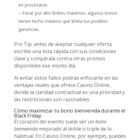
en procesarse.
– Pasar por alto límites máximos: algunos bonos
tienen techo máximo que limita tus posibles
ganancias.
Pro Tip: antes de aceptar cualquier oferta
escribe una lista rápida con sus condiciones
clave y compárala contra otras promos
disponibles ese mismo día.
Al evitar estos fallos podrás enfocarte en las
ventajas reales que ofrece Casino Online,
donde la claridad contractual es una prioridad y
las restricciones son razonables.
Cómo maximizar tu bono bienvenida durante el
Black Friday
El corazón del evento suele ser un
bono
bienvenida
mejorado al doble o triple de lo
habitual. En Casino Online, por ejemplo, puedes