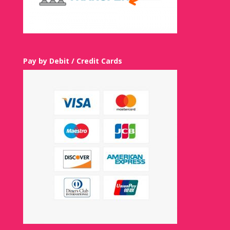
Pay by Debit / Credit Cards