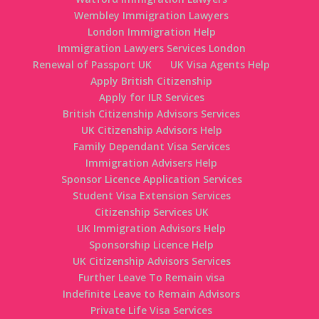
Wembley Immigration Lawyers
London Immigration Help
Immigration Lawyers Services London
Renewal of Passport UK
UK Visa Agents Help
Apply British Citizenship
Apply for ILR Services
British Citizenship Advisors Services
UK Citizenship Advisors Help
Family Dependant Visa Services
Immigration Advisers Help
Sponsor Licence Application Services
Student Visa Extension Services
Citizenship Services UK
UK Immigration Advisors Help
Sponsorship Licence Help
UK Citizenship Advisors Services
Further Leave To Remain visa
Indefinite Leave to Remain Advisors
Private Life Visa Services