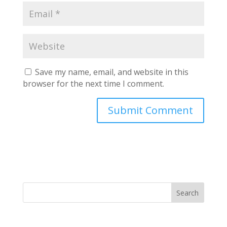
Save my name, email, and website in this
browser for the next time I comment.
Recent Posts