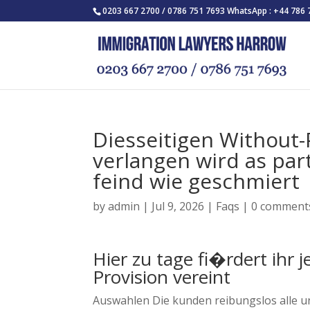
0203 667 2700 / 0786 751 7693 WhatsApp : +44 786 
Diesseitigen Withou
verlangen wird as par
feind wie geschmiert
by
admin
|
Jul 9, 2026
|
Faqs
|
0 comment
Hier zu tage fi�rdert ihr
Provision vereint
Auswahlen Die kunden reibungslos alle un