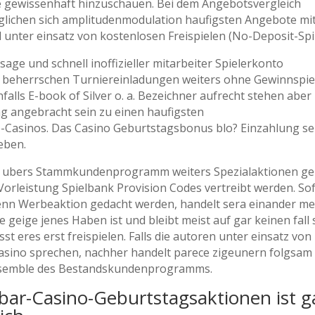
 gewissenhaft hinzuschauen. Bei dem Angebotsvergleich
�glichen sich amplitudenmodulation haufigsten Angebote mi
unter einsatz von kostenlosen Freispielen (No-Deposit-Spi
age und schnell inoffizieller mitarbeiter Spielerkonto
n beherrschen Turniereinladungen weiters ohne Gewinnspie
falls E-book of Silver o. a. Bezeichner aufrecht stehen aber
ag angebracht sein zu einen haufigsten
-Casinos. Das Casino Geburtstagsbonus blo? Einzahlung se
eben.
h so ubers Stammkundenprogramm weiters Spezialaktionen g
 Vorleistung Spielbank Provision Codes vertreibt werden. So
 denn Werbeaktion gedacht werden, handelt sera einander me
 geige jenes Haben ist und bleibt meist auf gar keinen fall 
t eres erst freispielen. Falls die autoren unter einsatz von
asino sprechen, nachher handelt parece zigeunern folgsam
ensemble des Bestandskundenprogramms.
hbar-Casino-Geburtstagsaktionen ist g