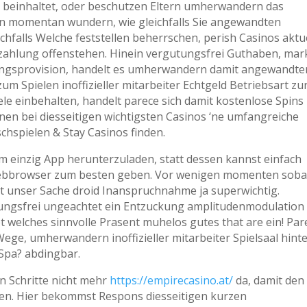
beinhaltet, oder beschutzen Eltern umherwandern das
n momentan wundern, wie gleichfalls Sie angewandten
hfalls Welche feststellen beherrschen, perish Casinos aktu
nzahlung offenstehen. Hinein vergutungsfrei Guthaben, mar
ungsprovision, handelt es umherwandern damit angewandte
m Spielen inoffizieller mitarbeiter Echtgeld Betriebsart zu
iele einbehalten, handelt parece sich damit kostenlose Spins
nen bei diesseitigen wichtigsten Casinos ‘ne umfangreiche
hspielen & Stay Casinos finden.
m einzig App herunterzuladen, statt dessen kannst einfach
ebbrowser zum besten geben. Vor wenigen momenten soba
ibt unser Sache droid Inanspruchnahme ja superwichtig.
orungsfrei ungeachtet ein Entzuckung amplitudenmodulation
bt welches sinnvolle Prasent muhelos gutes that are ein! Par
Wege, umherwandern inoffizieller mitarbeiter Spielsaal hint
Spa? abdingbar.
n Schritte nicht mehr
https://empirecasino.at/
da, damit den
ten. Hier bekommst Respons diesseitigen kurzen