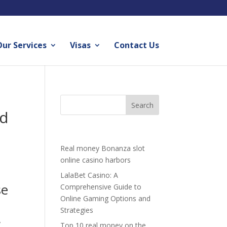
ur Services
Visas
Contact Us
nd
Recent Posts
Real money Bonanza slot
online casino harbors
LalaBet Casino: A
se
Comprehensive Guide to
Online Gaming Options and
Strategies
,
Top 10 real money on the