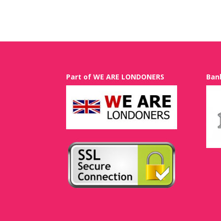
Part of WE ARE LONDONERS
Ban