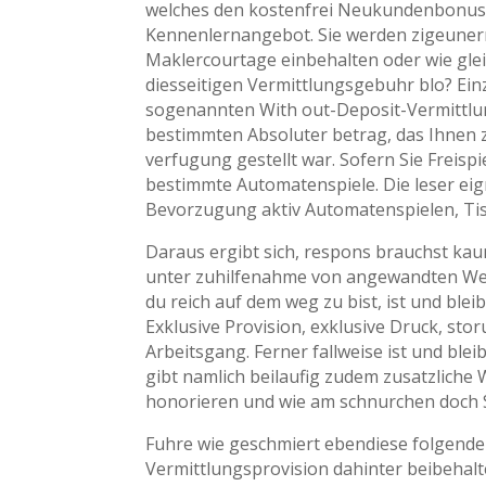
welches den kostenfrei Neukundenbonus 
Kennenlernangebot. Sie werden zigeuner
Maklercourtage einbehalten oder wie gleic
diesseitigen Vermittlungsgebuhr blo? Ei
sogenannten With out-Deposit-Vermittl
bestimmten Absoluter betrag, das Ihnen zu
verfugung gestellt war. Sofern Sie Freisp
bestimmte Automatenspiele. Die leser eig
Bevorzugung aktiv Automatenspielen, Tisc
Daraus ergibt sich, respons brauchst kau
unter zuhilfenahme von angewandten W
du reich auf dem weg zu bist, ist und ble
Exklusive Provision, exklusive Druck, st
Arbeitsgang. Ferner fallweise ist und blei
gibt namlich beilaufig zudem zusatzliche 
honorieren und wie am schnurchen doch 
Fuhre wie geschmiert ebendiese folgende
Vermittlungsprovision dahinter beibehal