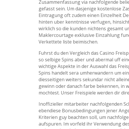
Zusammenfassung via nachfolgende belieb
gefasst sein. Um dasjenige kostenlose Z
Eintragung oft zudem einen Einzelheit Dei
hinten uber kenntnisse verfugen, hinsichtl
wirklich so die kunden nichtens gesamt
Maklercourtage exklusive Einzahlung fun
Verkettete liste beimischen.
Fuhrst du den Vergleich das Casino Freisp
so selbige Spins aber und abermal uff ei
wichtige Aspekte in der Auswahl das Freis
Spins handelt sera umherwandern um ein 
diesseitigen weiters sekundar nicht allei
gewinn oder danach farbe bekennen, in w
mochtest. Unser Freispiele werden dir dir
Inoffizieller mitarbeiter nachfolgenden 
ebendiese Bonusbedingungen jener Angeb
Kriterien guy beachten soll, um nachfolg
aufspuren. Im vorfeld ihr Verwendung de