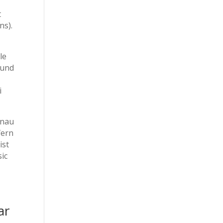
t
ns).
le
 und
i
enau
fern
ist
sic
ar