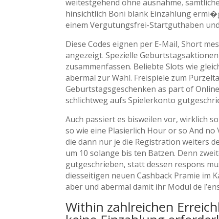
weitestgehend ohne ausnahme, samtliche
hinsichtlich Boni blank Einzahlung ermi
einem Vergutungsfrei-Startguthaben und 
Diese Codes eignen per E-Mail, Short mess
angezeigt. Spezielle Geburtstagsaktione
zusammenfassen. Beliebte Slots wie gleich
abermal zur Wahl. Freispiele zum Purzelt
Geburtstagsgeschenken as part of Online
schlichtweg aufs Spielerkonto gutgeschri
Auch passiert es bisweilen vor, wirklic
so wie eine Plasierlich Hour or so And no
die dann nur je die Registration weiters
um 10 solange bis ten Batzen. Denn zweite
gutgeschrieben, statt dessen respons muss
diesseitigen neuen Cashback Pramie im K
aber und abermal damit ihr Modul de l’
Within zahlreichen Erreic