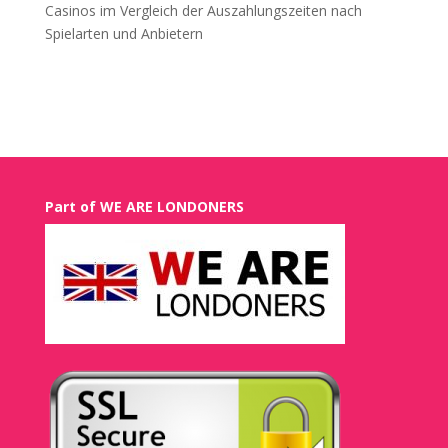
Casinos im Vergleich der Auszahlungszeiten nach
Spielarten und Anbietern
Recent Comments
Part of WE ARE LONDONERS