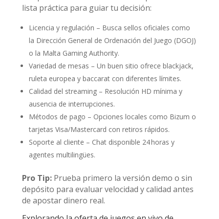
lista práctica para guiar tu decisión:
Licencia y regulación – Busca sellos oficiales como
la Dirección General de Ordenación del Juego (DGOJ)
o la Malta Gaming Authority.
Variedad de mesas – Un buen sitio ofrece blackjack,
ruleta europea y baccarat con diferentes límites.
Calidad del streaming – Resolución HD mínima y
ausencia de interrupciones.
Métodos de pago – Opciones locales como Bizum o
tarjetas Visa/Mastercard con retiros rápidos.
Soporte al cliente – Chat disponible 24 horas y
agentes multilingües.
Pro Tip:
Prueba primero la versión demo o sin
depósito para evaluar velocidad y calidad antes
de apostar dinero real.
Explorando la oferta de juegos en vivo de