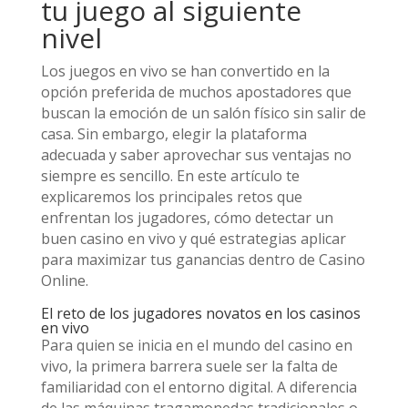
tu juego al siguiente
nivel
Los juegos en vivo se han convertido en la
opción preferida de muchos apostadores que
buscan la emoción de un salón físico sin salir de
casa. Sin embargo, elegir la plataforma
adecuada y saber aprovechar sus ventajas no
siempre es sencillo. En este artículo te
explicaremos los principales retos que
enfrentan los jugadores, cómo detectar un
buen casino en vivo y qué estrategias aplicar
para maximizar tus ganancias dentro de Casino
Online.
El reto de los jugadores novatos en los casinos
en vivo
Para quien se inicia en el mundo del casino en
vivo, la primera barrera suele ser la falta de
familiaridad con el entorno digital. A diferencia