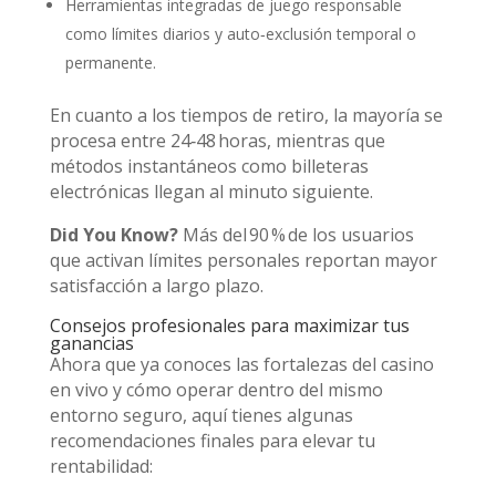
Herramientas integradas de juego responsable
como límites diarios y auto‑exclusión temporal o
permanente.
En cuanto a los tiempos de retiro, la mayoría se
procesa entre 24‑48 horas, mientras que
métodos instantáneos como billeteras
electrónicas llegan al minuto siguiente.
Did You Know?
Más del 90 % de los usuarios
que activan límites personales reportan mayor
satisfacción a largo plazo.
Consejos profesionales para maximizar tus
ganancias
Ahora que ya conoces las fortalezas del casino
en vivo y cómo operar dentro del mismo
entorno seguro, aquí tienes algunas
recomendaciones finales para elevar tu
rentabilidad: