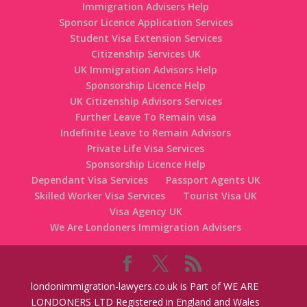
Immigration Advisers Help
Sponsor Licence Application Services
Student Visa Extension Services
Citizenship Services UK
UK Immigration Advisors Help
Sponsorship Licence Help
UK Citizenship Advisors Services
Further Leave To Remain visa
Indefinite Leave to Remain Advisors
Private Life Visa Services
Sponsorship Licence Help
Dependant Visa Services
Passport Agents UK
Skilled Worker Visa Services
Tourist Visa UK
Visa Agency UK
We Are Londoners Immigration Advisers
londonimmigration-lawyers.co.uk is Part of WE ARE
LONDONERS LTD Registered in England and Wales