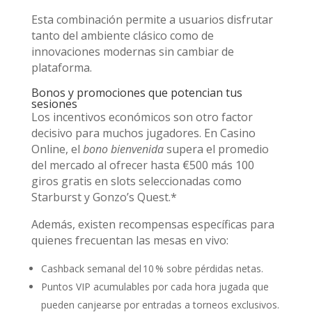
Esta combinación permite a usuarios disfrutar
tanto del ambiente clásico como de
innovaciones modernas sin cambiar de
plataforma.
Bonos y promociones que potencian tus
sesiones
Los incentivos económicos son otro factor
decisivo para muchos jugadores. En Casino
Online, el
bono bienvenida
supera el promedio
del mercado al ofrecer hasta €500 más 100
giros gratis en slots seleccionadas como
Starburst y Gonzo’s Quest.*
Además, existen recompensas específicas para
quienes frecuentan las mesas en vivo:
Cashback semanal del 10 % sobre pérdidas netas.
Puntos VIP acumulables por cada hora jugada que
pueden canjearse por entradas a torneos exclusivos.