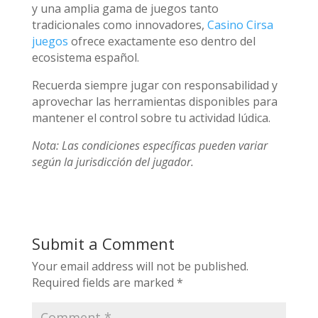
y una amplia gama de juegos tanto
tradicionales como innovadores,
Casino Cirsa
juegos
ofrece exactamente eso dentro del
ecosistema español.​
Recuerda siempre jugar con responsabilidad y
aprovechar las herramientas disponibles para
mantener el control sobre tu actividad lúdica.
Nota: Las condiciones específicas pueden variar
según la jurisdicción del jugador.
Submit a Comment
Your email address will not be published.
Required fields are marked
*