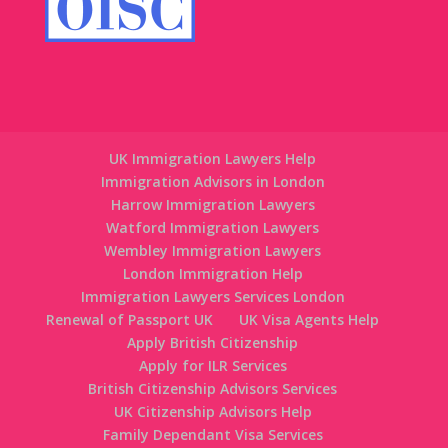
UK Immigration Lawyers Help
Immigration Advisors in London
Harrow Immigration Lawyers
Watford Immigration Lawyers
Wembley Immigration Lawyers
London Immigration Help
Immigration Lawyers Services London
Renewal of Passport UK
UK Visa Agents Help
Apply British Citizenship
Apply for ILR Services
British Citizenship Advisors Services
UK Citizenship Advisors Help
Family Dependant Visa Services