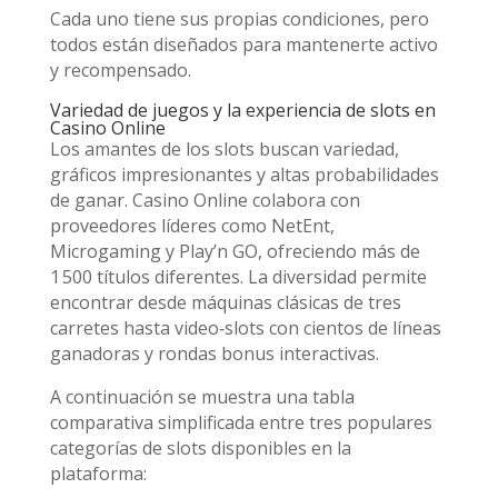
Cada uno tiene sus propias condiciones, pero
todos están diseñados para mantenerte activo
y recompensado.
Variedad de juegos y la experiencia de slots en
Casino Online
Los amantes de los slots buscan variedad,
gráficos impresionantes y altas probabilidades
de ganar. Casino Online colabora con
proveedores líderes como NetEnt,
Microgaming y Play’n GO, ofreciendo más de
1 500 títulos diferentes. La diversidad permite
encontrar desde máquinas clásicas de tres
carretes hasta video‑slots con cientos de líneas
ganadoras y rondas bonus interactivas.
A continuación se muestra una tabla
comparativa simplificada entre tres populares
categorías de slots disponibles en la
plataforma: