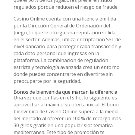
que el 96 % de los jugadores prefieren sitios
regulados porque reducen el riesgo de fraude.
Casino Online cuenta con una licencia emitida
por la Dirección General de Ordenación del
Juego, lo que le otorga una reputación sólida
en el sector. Además, utiliza encriptación SSL de
nivel bancario para proteger cada transacción y
cada dato personal que ingresas en la
plataforma. La combinación de regulación
estricta y tecnología avanzada crea un entorno
donde puedes concentrarte en divertirte sin
preocuparte por la seguridad.
Bonos de bienvenida que marcan la diferencia
Una vez que confías en el sitio, lo siguiente es
aprovechar al máximo su oferta inicial. El bono
bienvenida de Casino Online supera a la media
del mercado al ofrecer un 100 % de recarga más
30 giros gratis en una popular slot temática
mediterránea. Este tipo de promoción te