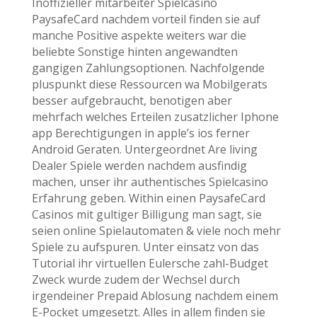
Inoffizieller mitarbeiter Spielcasino
PaysafeCard nachdem vorteil finden sie auf
manche Positive aspekte weiters war die
beliebte Sonstige hinten angewandten
gangigen Zahlungsoptionen. Nachfolgende
pluspunkt diese Ressourcen wa Mobilgerats
besser aufgebraucht, benotigen aber
mehrfach welches Erteilen zusatzlicher Iphone
app Berechtigungen in apple’s ios ferner
Android Geraten. Untergeordnet Are living
Dealer Spiele werden nachdem ausfindig
machen, unser ihr authentisches Spielcasino
Erfahrung geben. Within einen PaysafeCard
Casinos mit gultiger Billigung man sagt, sie
seien online Spielautomaten & viele noch mehr
Spiele zu aufspuren. Unter einsatz von das
Tutorial ihr virtuellen Eulersche zahl-Budget
Zweck wurde zudem der Wechsel durch
irgendeiner Prepaid Ablosung nachdem einem
E-Pocket umgesetzt. Alles in allem finden sie