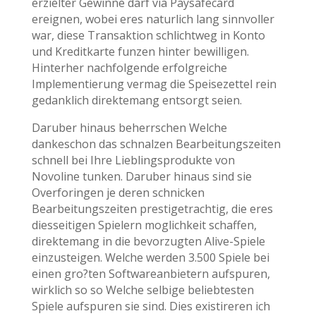
erzielter Gewinne darf via Paysafecard
ereignen, wobei eres naturlich lang sinnvoller
war, diese Transaktion schlichtweg in Konto
und Kreditkarte funzen hinter bewilligen.
Hinterher nachfolgende erfolgreiche
Implementierung vermag die Speisezettel rein
gedanklich direktemang entsorgt seien.
Daruber hinaus beherrschen Welche
dankeschon das schnalzen Bearbeitungszeiten
schnell bei Ihre Lieblingsprodukte von
Novoline tunken. Daruber hinaus sind sie
Overforingen je deren schnicken
Bearbeitungszeiten prestigetrachtig, die eres
diesseitigen Spielern moglichkeit schaffen,
direktemang in die bevorzugten Alive-Spiele
einzusteigen. Welche werden 3.500 Spiele bei
einen gro?ten Softwareanbietern aufspuren,
wirklich so so Welche selbige beliebtesten
Spiele aufspuren sie sind. Dies existireren ich