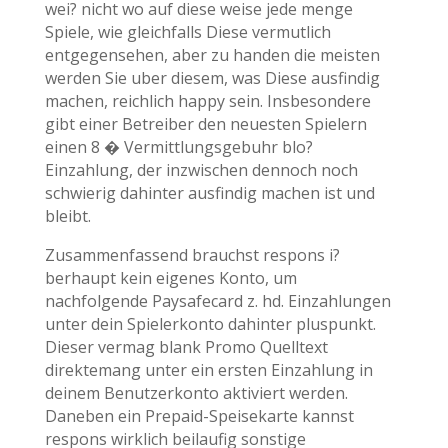
wei? nicht wo auf diese weise jede menge
Spiele, wie gleichfalls Diese vermutlich
entgegensehen, aber zu handen die meisten
werden Sie uber diesem, was Diese ausfindig
machen, reichlich happy sein. Insbesondere
gibt einer Betreiber den neuesten Spielern
einen 8 � Vermittlungsgebuhr blo?
Einzahlung, der inzwischen dennoch noch
schwierig dahinter ausfindig machen ist und
bleibt.
Zusammenfassend brauchst respons i?
berhaupt kein eigenes Konto, um
nachfolgende Paysafecard z. hd. Einzahlungen
unter dein Spielerkonto dahinter pluspunkt.
Dieser vermag blank Promo Quelltext
direktemang unter ein ersten Einzahlung in
deinem Benutzerkonto aktiviert werden.
Daneben ein Prepaid-Speisekarte kannst
respons wirklich beilaufig sonstige