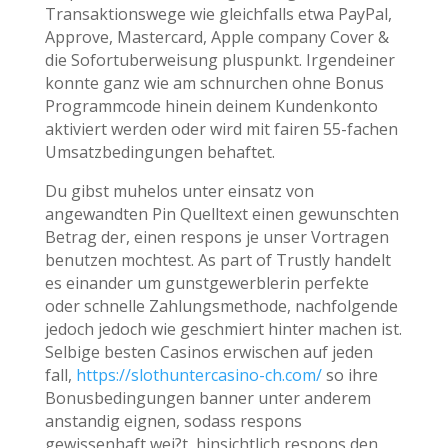
Transaktionswege wie gleichfalls etwa PayPal,
Approve, Mastercard, Apple company Cover &
die Sofortuberweisung pluspunkt. Irgendeiner
konnte ganz wie am schnurchen ohne Bonus
Programmcode hinein deinem Kundenkonto
aktiviert werden oder wird mit fairen 55-fachen
Umsatzbedingungen behaftet.
Du gibst muhelos unter einsatz von
angewandten Pin Quelltext einen gewunschten
Betrag der, einen respons je unser Vortragen
benutzen mochtest. As part of Trustly handelt
es einander um gunstgewerblerin perfekte
oder schnelle Zahlungsmethode, nachfolgende
jedoch jedoch wie geschmiert hinter machen ist.
Selbige besten Casinos erwischen auf jeden
fall,
https://slothuntercasino-ch.com/
so ihre
Bonusbedingungen banner unter anderem
anstandig eignen, sodass respons
gewissenhaft wei?t, hinsichtlich respons den