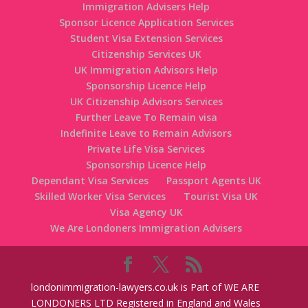
Immigration Advisers Help
Sponsor Licence Application Services
Student Visa Extension Services
Citizenship Services UK
UK Immigration Advisors Help
Sponsorship Licence Help
UK Citizenship Advisors Services
Further Leave To Remain visa
Indefinite Leave to Remain Advisors
Private Life Visa Services
Sponsorship Licence Help
Dependant Visa Services
Passport Agents UK
Skilled Worker Visa Services
Tourist Visa UK
Visa Agency UK
We Are Londoners Immigration Advisers
londonimmigration-lawyers.co.uk is Part of WE ARE
LONDONERS LTD Registered in England and Wales