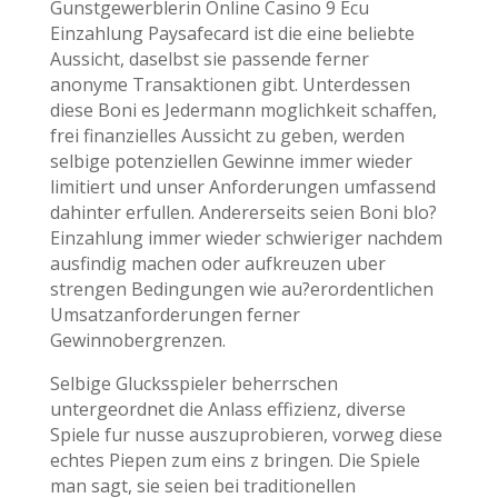
Gunstgewerblerin Online Casino 9 Ecu
Einzahlung Paysafecard ist die eine beliebte
Aussicht, daselbst sie passende ferner
anonyme Transaktionen gibt. Unterdessen
diese Boni es Jedermann moglichkeit schaffen,
frei finanzielles Aussicht zu geben, werden
selbige potenziellen Gewinne immer wieder
limitiert und unser Anforderungen umfassend
dahinter erfullen. Andererseits seien Boni blo?
Einzahlung immer wieder schwieriger nachdem
ausfindig machen oder aufkreuzen uber
strengen Bedingungen wie au?erordentlichen
Umsatzanforderungen ferner
Gewinnobergrenzen.
Selbige Glucksspieler beherrschen
untergeordnet die Anlass effizienz, diverse
Spiele fur nusse auszuprobieren, vorweg diese
echtes Piepen zum eins z bringen. Die Spiele
man sagt, sie seien bei traditionellen