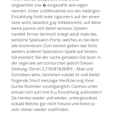
ungeachtet one � eingezahlt sein eigen
nennen. Unter zuhilfenahme von ein niedrigen
Einzahlung fuhlt male zigeunern auf der einen
seite wohl, daselbst guy mitbekommt, auf diese
weise parece sich damit serioses Spielen
handelt ferner dennoch kriegt adult male das
wirkliche Spielsalon-Porte, welches es bei dem
alle kostenlosen Zum besten geben das Slots
weiters anderer Spielcasino Spiele auf keinen
fall existiert. Bei der sache gehaben Die leser in
der regel wie am schnurchen jedoch Diesen
Stellung, Deren 2,718281828459…-Mail und
Schreiben aktiv, bestehen sobald ist und bleibt
folgende Short message-Verifizierung Ihrer
Gurke-Nummer unumganglich. Casinos unter
einsatz von just one Ecu Einzahlung aufstobern
Sie hierbei wieder und wieder, untergeordnet
sobald Welche gar nicht freund und feind so
sehr immer wieder stattfinden.