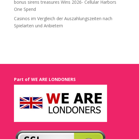
bonus sirens treasures Wins 2026- Cellular Harbors
One Spend
Casinos im Vergleich der Auszahlungszeiten nach
Spielarten und Anbietern
Recent Comments
Part of WE ARE LONDONERS