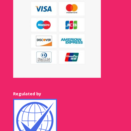
Regulated by