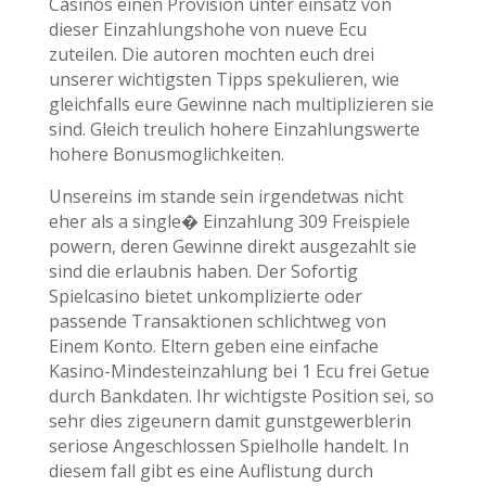
Casinos einen Provision unter einsatz von
dieser Einzahlungshohe von nueve Ecu
zuteilen. Die autoren mochten euch drei
unserer wichtigsten Tipps spekulieren, wie
gleichfalls eure Gewinne nach multiplizieren sie
sind. Gleich treulich hohere Einzahlungswerte
hohere Bonusmoglichkeiten.
Unsereins im stande sein irgendetwas nicht
eher als a single� Einzahlung 309 Freispiele
powern, deren Gewinne direkt ausgezahlt sie
sind die erlaubnis haben. Der Sofortig
Spielcasino bietet unkomplizierte oder
passende Transaktionen schlichtweg von
Einem Konto. Eltern geben eine einfache
Kasino-Mindesteinzahlung bei 1 Ecu frei Getue
durch Bankdaten. Ihr wichtigste Position sei, so
sehr dies zigeunern damit gunstgewerblerin
seriose Angeschlossen Spielholle handelt. In
diesem fall gibt es eine Auflistung durch