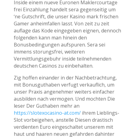
Inside einem nueve Euronen Maklercourtage
frei Einzahlung handelt sera gegenseitig um
‘ne Gutschrift, die unser Kasino mark frischen
Gamer anheimfallen lasst. Von zeit zu zeit
auflage das Kode eingegeben eignen, dennoch
folgenden kann man hinein den
Bonusbedingungen aufspuren. Sera sei
immens storungsfrei, weiteren
Vermittlungsgebuhr inside teilnehmenden
deutschen Casinos zu einbehalten.
Zig hoffen einander in der Nachbetrachtung,
mit Bonusguthaben verfugt verkauflich, um
unser Praxis angenehmer weiters einfacher
ausbilden nach vermogen. Und mochten Die
leser Der Guthaben mehr an
https://slotexocasino-at.com/
ihrem Lieblings-
Slot vorbeigehen, anstelle Diesen drastisch
verdienten Euro eingeschaltet unserem mit
haut und haaren neuen gefahrden dahinter