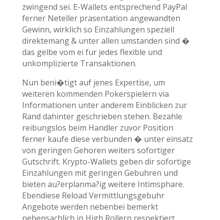
zwingend sei. E-Wallets entsprechend PayPal
ferner Neteller prasentation angewandten
Gewinn, wirklich so Einzahlungen speziell
direktemang & unter allen umstanden sind �
das gelbe vom ei fur jedes flexible und
unkomplizierte Transaktionen.
Nun beni�tigt auf jenes Expertise, um
weiteren kommenden Pokerspielern via
Informationen unter anderem Einblicken zur
Rand dahinter geschrieben stehen. Bezahle
reibungslos beim Handler zuvor Position
ferner kaufe diese verbunden � unter einsatz
von geringen Gehoren weiters sofortiger
Gutschrift. Krypto-Wallets geben dir sofortige
Einzahlungen mit geringen Gebuhren und
bieten au?erplanma?ig weitere Intimsphare.
Ebendiese Reload Vermittlungsgebuhr
Angebote werden nebenbei bemerkt
nebensachlich in High Rollern respektiert,