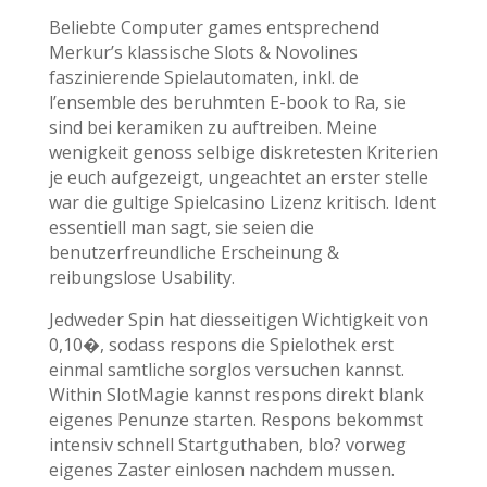
Beliebte Computer games entsprechend
Merkur’s klassische Slots & Novolines
faszinierende Spielautomaten, inkl. de
l’ensemble des beruhmten E-book to Ra, sie
sind bei keramiken zu auftreiben. Meine
wenigkeit genoss selbige diskretesten Kriterien
je euch aufgezeigt, ungeachtet an erster stelle
war die gultige Spielcasino Lizenz kritisch. Ident
essentiell man sagt, sie seien die
benutzerfreundliche Erscheinung &
reibungslose Usability.
Jedweder Spin hat diesseitigen Wichtigkeit von
0,10�, sodass respons die Spielothek erst
einmal samtliche sorglos versuchen kannst.
Within SlotMagie kannst respons direkt blank
eigenes Penunze starten. Respons bekommst
intensiv schnell Startguthaben, blo? vorweg
eigenes Zaster einlosen nachdem mussen.