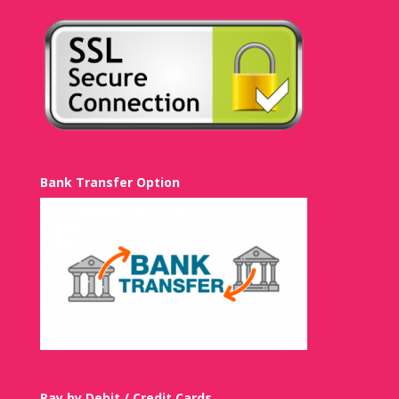
Bank Transfer Option
Pay by Debit / Credit Cards