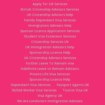
Apply for ILR Services
British Citizenship Advisors Services
UK Citizenship Advisors Help
Family Dependant Visa Services
Immigration Advisers Help
Sponsor Licence Application Services
Student Visa Extension Services
Citizenship Services UK
UK Immigration Advisors Help
Sponsorship Licence Help
UK Citizenship Advisors Services
Further Leave To Remain visa
Indefinite Leave to Remain Advisors
Private Life Visa Services
Sponsorship Licence Help
Dependant Visa Services
Passport Agents UK
Skilled Worker Visa Services
Tourist Visa UK
Visa Agency UK
We Are Londoners Immigration Advisers