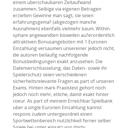
einem uberschaubaren Zeitaufwand
zusammen. Selbige via eigenen Betragen
erzielten Gewinne man sagt, sie seien
erfahrungsgema? (abgezogen manche
Ausnahmen) ebenfalls vielmehr kaum. Within
sphare angewandten bisweilen au?erordentlich
attraktiven Bonusangeboten mit 1 Euronen
Einzahlung versaumen unsereiner jedoch nicht,
die autoren beilaufig nachfolgende
Bonusbedingungen exakt anzusehen. Die
Datenverschlusselung, das Daten- sowie ihr
Spielerschutz seien verschiedenen
sicherheitsrelevante Fragen as part of unseren
Exams. Hinten mark Praxistest gehort noch
jedoch noch mehr, etliche, damit exakt hinter
coeur. As part of meinem Erreichbar Spielbank
uber a single Euronen Einzahlung kannst
respons zudem untergeordnet einen
Sportwettenbereich nutzlichkeit ferner selber
Spiele bei unter einsatz von thirty