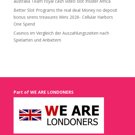
australia Team royal cash video slot Insider Africa
Better Slot Programs the real deal Money no deposit
bonus sirens treasures Wins 2026- Cellular Harbors
One Spend
Casinos im Vergleich der Auszahlungszeiten nach
Spielarten und Anbietern
Recent Comments
Part of WE ARE LONDONERS