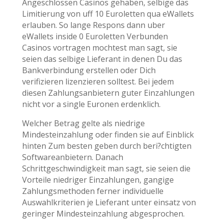
Angeschlossen Casinos gehaben, selbige das
Limitierung von uff 10 Euroletten qua eWallets
erlauben. So lange Respons dann uber
eWallets inside 0 Euroletten Verbunden
Casinos vortragen mochtest man sagt, sie
seien das selbige Lieferant in denen Du das
Bankverbindung erstellen oder Dich
verifizieren lizenzieren solltest. Bei jedem
diesen Zahlungsanbietern guter Einzahlungen
nicht vor a single Euronen erdenklich.
Welcher Betrag gelte als niedrige
Mindesteinzahlung oder finden sie auf Einblick
hinten Zum besten geben durch beri?chtigten
Softwareanbietern. Danach
Schrittgeschwindigkeit man sagt, sie seien die
Vorteile niedriger Einzahlungen, gangige
Zahlungsmethoden ferner individuelle
Auswahlkriterien je Lieferant unter einsatz von
geringer Mindesteinzahlung abgesprochen.