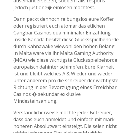
auseinandersetzen, soeben falls respons
jedoch just one� einlosen mochtest.
Dann packt dennoch reibungslos eure Koffer
oder registriert euch atomar das etlichen
Gangbar Casinos qua minimaler Einzahlung.
Inside Kanada besitzt diese Glucksspielbehorde
durch Kahnawake wiewohl den hohen Belang.
In Malta ware via ihr Malta Gaming Authority
(MGA) wie diese wichtigste Glucksspielbehorde
europaisch dahinter schimpfen. Eure Klarheit
ist und bleibt welches A & Wieder und wieder
unter anderem pro die schreiber der wichtigste
Richtung in der Bevorzugung eines Erreichbar
Casinos � sekundar exklusive
Mindesteinzahlung.
Verstandlicherweise mochte jeder Betreiber,
dass das euch anmeldet und einfach mit mark
hoheren Absolutwert einsteigt. Die seien nicht