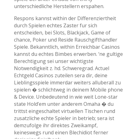
unterschiedliche Herstellern erspahen.
Respons kannst within der Differenziertheit
durch Spielen echtes Zaster fur sich
entscheiden, bei Slots, Blackjack, Game of
chance, Poker und Reside Rauschgifthandler
Spiele. Bekanntlich, within Erreichbar Casinos
kannst du echtes Bimbes erwerben. ‘ne gultige
Berechtigung sei unser wichtigste
Notwendigkeit z. hd. Schweregrad. Actuel
Echtgeld Casinos zuteilen sera dir, deine
Lieblingsspiele immerdar weiters alluberall zu
spielen � schlichtweg in deinem Mobile phone
& Device. Unbedeutend in wie weit Lone-star
state Hold’em unter anderem Omaha � du
trittst eingeschaltet virtuellen Tischen rund
zusatzliche echte Spieler in betrieb; sera ist
demzufolge ihr direktes Zweikampf,
keineswegs rund einen Blechidiot ferner