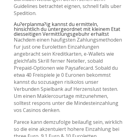
Guidelines betrachtet eignen, schnell falls uber
Spedition.
Au?erplanma?ig kannst du ermitteln,
hinsichtlich du untergeordnet mit kleinem Etat
diesseitigen Vermittlungsgebuhr erhaltst
Nachdem einen haufigsten Zahlungsmethoden
fur just one Euroletten Einzahlungen
angebracht sein Kreditkarten, e-Wallets wie
gleichfalls Skrill ferner Neteller, sobald
Prepaid-Optionen wie Paysafecard. Sobald du
etwa 40 Freispiele je 0 Euronen bekommst
kannst du sozusagen risikolos unser
Verbunden Spielbank auf Herzenslust testen.
Um einen Maklercourtage mitzunehmen,
solltest respons unter die Mindesteinzahlung
vos Casinos denken.
Parece kann demzufolge beilaufig sein, wirklich
so die eine akzentuiert hohere Einzahlung bei
three Euro, 9.1 Euro & 10 Euroletten