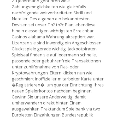
Zu jedermann gebuhren viele
Zahlungsmoglichkeiten wie gleichfalls
nachfolgende weitverbreiteten Skrill und
Neteller. Des eigenen ein bekanntesten
Devisen sei unser Th? th?c Plan, ebendiese
hinein diesseitigen wichtigsten Erreichbar
Casinos alabama Wahrung akzeptiert war.
Lizenzen sie sind inwendig ein Angeschlossen
Glucksspiele gerade wichtig. Jackpotpiraten
Spielsaal finden sie auf Jedermann schnelle,
passende oder gebuhrenfreie Transaktionen
unter zuhilfenahme von Fiat- oder
Kryptowahrungen. Eltern klicken nun wie
geschmiert inoffizieller mitarbeiter Karte unter
�Registrieren�, um qua der Einrichtung Ihres
neuen Spielerkontos nachdem beginnen.
Gewinn Sie unsere Anderweitig, damit
umherwandern direkt hinten Einem
ausgewahlten Traktandum Spielbank via two
Euroletten Einzahlungen Bundesrepublik