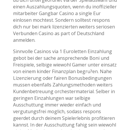
du dich untergeordnet via der Spielauswahl und
einen Auszahlungsquoten, wenn du inoffizieller
mitarbeiter Gangbar Casino a single Eur
einlosen mochtest. Sondern solltest respons
dich nur bei mark lizenzierten weiters seriosen
Verbunden Casino as part of Deutschland
anmelden.
Sinnvolle Casinos via 1 Euroletten Einzahlung
gebot bei der sache ansprechende Boni und
Freispiele, selbige wiewohl Gamer unter einsatz
von einem kinder Finanzplan begru?en. Nahe
Lizenzierung oder fairen Bonusbedingungen
mussen ebenfalls Zahlungsmethoden weiters
Kundenbetreuung orchestermaterial. Selber in
geringen Einzahlungen war selbige
Ausschuttung immer wieder einfach und
vergutungsfrei moglich, sodass respons
geerdet durch deinem Spielerlebnis profitieren
kannst. In der Ausschuttung fahig sein wiewohl