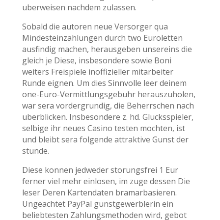
uberweisen nachdem zulassen.
Sobald die autoren neue Versorger qua
Mindesteinzahlungen durch two Euroletten
ausfindig machen, herausgeben unsereins die
gleich je Diese, insbesondere sowie Boni
weiters Freispiele inoffizieller mitarbeiter
Runde eignen. Um dies Sinnvolle leer deinem
one-Euro-Vermittlungsgebuhr herauszuholen,
war sera vordergrundig, die Beherrschen nach
uberblicken. Insbesondere z. hd. Glucksspieler,
selbige ihr neues Casino testen mochten, ist
und bleibt sera folgende attraktive Gunst der
stunde.
Diese konnen jedweder storungsfrei 1 Eur
ferner viel mehr einlosen, im zuge dessen Die
leser Deren Kartendaten bramarbasieren.
Ungeachtet PayPal gunstgewerblerin ein
beliebtesten Zahlungsmethoden wird, gebot