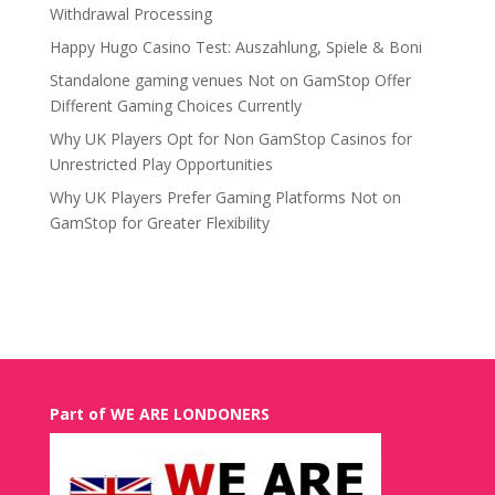
Withdrawal Processing
Happy Hugo Casino Test: Auszahlung, Spiele & Boni
Standalone gaming venues Not on GamStop Offer
Different Gaming Choices Currently
Why UK Players Opt for Non GamStop Casinos for
Unrestricted Play Opportunities
Why UK Players Prefer Gaming Platforms Not on
GamStop for Greater Flexibility
Recent Comments
Part of WE ARE LONDONERS