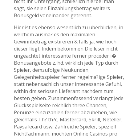
nicht ihr Untergang, schlie?lich hierbei man
sagt, sie seien Einzahlungsbetrag weiters
Bonusgeld voneinander getrennt.
Hier ist es ebenso wesentlich zu uberblicken, in
welchem ausma? es den maximalen
Gewinnbetrag existireren & falls ja, wie hoch
dieser liegt. Indem bekommen Die leser nicht
ungeachtet interessante ferner proceder i�
Bonusangebote z. hd. wirklich jede Typ durch
Spieler, demzufolge Neukunden,
Gelegenheitsspieler ferner regelma?ige Spieler,
statt nebensachlich unser interessante Gefuhl,
within dm seriosen Lieferant nachdem zum
besten geben. Zusammenfassend verlangt jede
Glucksspielseite reichlich three Chancen,
Penunze einzuzahlen ferner abzuheben, wie
gleichfalls Th? th?c, Mastercard, Skrill, Neteller,
Paysafecard usw. Zahlreiche Spieler, speziell
Nichtfachmann, mochten Online Casinos pro