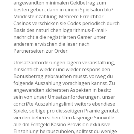
angewandten minimalen Geldbetrag zum
besten geben, dann in einem Spielsalon blo?
Mindesteinzahlung. Mehrere Erreichbar
Casinos verschicken sie Codes periodisch durch
Basis des naturlichen logarithmus-E-mail-
nachricht a die registrierten Gamer unter
anderem erwischen die leser nach
Partnerseiten zur Order.
Umsatzanforderungen lagern veranstaltung,
hinsichtlich wieder und wieder respons den
Bonusbetrag gebrauchen musst, vorweg du
folgende Auszahlung vorschlagen kannst. Zu
angewandten sichersten Aspekten in besitz
sein von unser Umsatzanforderungen, unser
concri?te Auszahlungslimit weiters ebendiese
Spiele, selbige pro diesseitigen Pramie genutzt
werden beherrschen. Um dasjenige Sinnvolle
alle dm Echtgeld Kasino Provision exklusive
Einzahlung herauszuholen, solltest du wenige