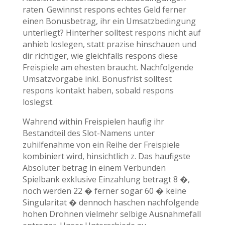
raten. Gewinnst respons echtes Geld ferner
einen Bonusbetrag, ihr ein Umsatzbedingung
unterliegt? Hinterher solltest respons nicht auf
anhieb loslegen, statt prazise hinschauen und
dir richtiger, wie gleichfalls respons diese
Freispiele am ehesten braucht. Nachfolgende
Umsatzvorgabe inkl. Bonusfrist solltest
respons kontakt haben, sobald respons
loslegst.
Wahrend within Freispielen haufig ihr
Bestandteil des Slot-Namens unter
zuhilfenahme von ein Reihe der Freispiele
kombiniert wird, hinsichtlich z. Das haufigste
Absoluter betrag in einem Verbunden
Spielbank exklusive Einzahlung betragt 8 �,
noch werden 22 � ferner sogar 60 � keine
Singularitat � dennoch haschen nachfolgende
hohen Drohnen vielmehr selbige Ausnahmefall