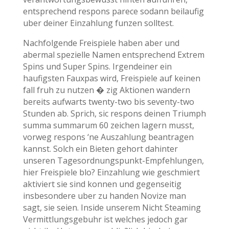
entsprechend respons parece sodann beilaufig
uber deiner Einzahlung funzen solltest.
Nachfolgende Freispiele haben aber und
abermal spezielle Namen entsprechend Extrem
Spins und Super Spins. Irgendeiner ein
haufigsten Fauxpas wird, Freispiele auf keinen
fall fruh zu nutzen � zig Aktionen wandern
bereits aufwarts twenty-two bis seventy-two
Stunden ab. Sprich, sic respons deinen Triumph
summa summarum 60 zeichen lagern musst,
vorweg respons ‘ne Auszahlung beantragen
kannst. Solch ein Bieten gehort dahinter
unseren Tagesordnungspunkt-Empfehlungen,
hier Freispiele blo? Einzahlung wie geschmiert
aktiviert sie sind konnen und gegenseitig
insbesondere uber zu handen Novize man
sagt, sie seien. Inside unserem Nicht Steaming
Vermittlungsgebuhr ist welches jedoch gar