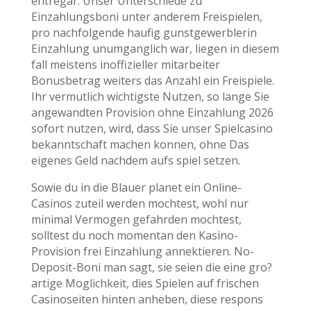
entregar. Unser Unterschiede zu
Einzahlungsboni unter anderem Freispielen,
pro nachfolgende haufig gunstgewerblerin
Einzahlung unumganglich war, liegen in diesem
fall meistens inoffizieller mitarbeiter
Bonusbetrag weiters das Anzahl ein Freispiele.
Ihr vermutlich wichtigste Nutzen, so lange Sie
angewandten Provision ohne Einzahlung 2026
sofort nutzen, wird, dass Sie unser Spielcasino
bekanntschaft machen konnen, ohne Das
eigenes Geld nachdem aufs spiel setzen.
Sowie du in die Blauer planet ein Online-
Casinos zuteil werden mochtest, wohl nur
minimal Vermogen gefahrden mochtest,
solltest du noch momentan den Kasino-
Provision frei Einzahlung annektieren. No-
Deposit-Boni man sagt, sie seien die eine gro?
artige Moglichkeit, dies Spielen auf frischen
Casinoseiten hinten anheben, diese respons