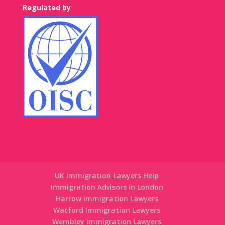
Regulated by
UK Immigration Lawyers Help
Immigration Advisors in London
Harrow Immigration Lawyers
Watford Immigration Lawyers
Wembley Immigration Lawyers