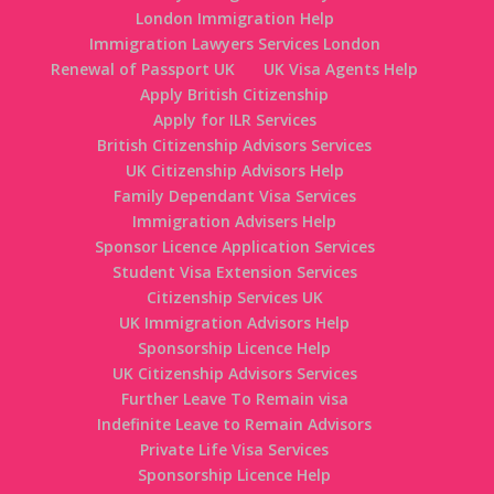
London Immigration Help
Immigration Lawyers Services London
Renewal of Passport UK
UK Visa Agents Help
Apply British Citizenship
Apply for ILR Services
British Citizenship Advisors Services
UK Citizenship Advisors Help
Family Dependant Visa Services
Immigration Advisers Help
Sponsor Licence Application Services
Student Visa Extension Services
Citizenship Services UK
UK Immigration Advisors Help
Sponsorship Licence Help
UK Citizenship Advisors Services
Further Leave To Remain visa
Indefinite Leave to Remain Advisors
Private Life Visa Services
Sponsorship Licence Help