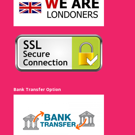
Bank Transfer Option