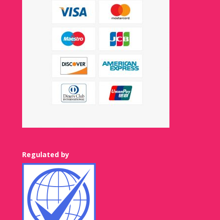
Regulated by