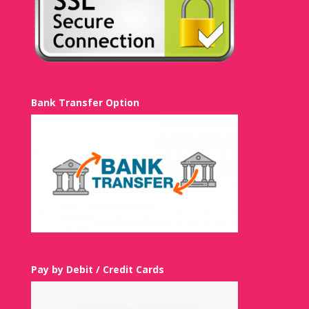
Bank Transfer Option
Pay by Debit / Credit Cards