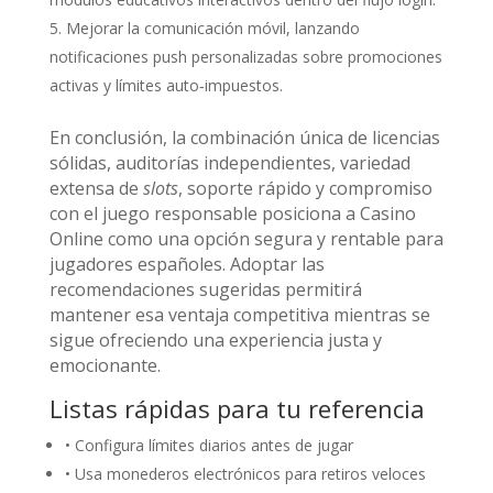
Mejorar la comunicación móvil, lanzando
notificaciones push personalizadas sobre promociones
activas y límites auto‑impuestos.
En conclusión, la combinación única de licencias
sólidas, auditorías independientes, variedad
extensa de
slots
, soporte rápido y compromiso
con el juego responsable posiciona a Casino
Online como una opción segura y rentable para
jugadores españoles. Adoptar las
recomendaciones sugeridas permitirá
mantener esa ventaja competitiva mientras se
sigue ofreciendo una experiencia justa y
emocionante.
Listas rápidas para tu referencia
• Configura límites diarios antes de jugar
• Usa monederos electrónicos para retiros veloces