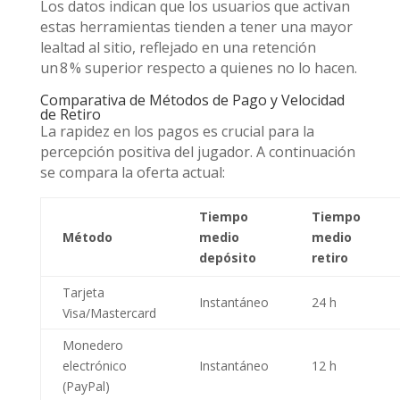
Los datos indican que los usuarios que activan
estas herramientas tienden a tener una mayor
lealtad al sitio, reflejado en una retención
un 8 % superior respecto a quienes no lo hacen.
Comparativa de Métodos de Pago y Velocidad
de Retiro
La rapidez en los pagos es crucial para la
percepción positiva del jugador. A continuación
se compara la oferta actual:
Tiempo
Tiempo
Método
medio
medio
depósito
retiro
Tarjeta
Instantáneo
24 h
Visa/Mastercard
Monedero
electrónico
Instantáneo
12 h
(PayPal)