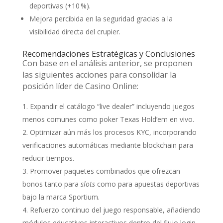
deportivas (+10 %).
Mejora percibida en la seguridad gracias a la
visibilidad directa del crupier.
Recomendaciones Estratégicas y Conclusiones
Con base en el análisis anterior, se proponen
las siguientes acciones para consolidar la
posición líder de Casino Online:
Expandir el catálogo “live dealer” incluyendo juegos
menos comunes como poker Texas Hold’em en vivo.
Optimizar aún más los procesos KYC, incorporando
verificaciones automáticas mediante blockchain para
reducir tiempos.
Promover paquetes combinados que ofrezcan
bonos tanto para
slots
como para apuestas deportivas
bajo la marca Sportium.
Refuerzo continuo del juego responsable, añadiendo
módulos educativos interactivos dentro del flujo login.