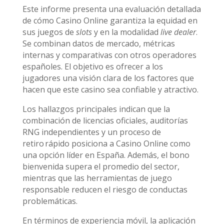
Este informe presenta una evaluación detallada
de cómo Casino Online garantiza la equidad en
sus juegos de
slots
y en la modalidad
live dealer
.
Se combinan datos de mercado, métricas
internas y comparativas con otros operadores
españoles. El objetivo es ofrecer a los
jugadores una visión clara de los factores que
hacen que este casino sea confiable y atractivo.
Los hallazgos principales indican que la
combinación de licencias oficiales, auditorías
RNG independientes y un proceso de
retiro rápido posiciona a Casino Online como
una opción líder en España. Además, el bono
bienvenida supera el promedio del sector,
mientras que las herramientas de juego
responsable reducen el riesgo de conductas
problemáticas.
En términos de experiencia móvil, la aplicación