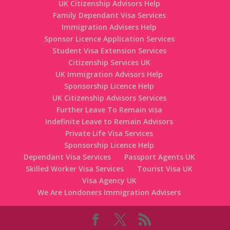
UK Citizenship Advisors Help
Family Dependant Visa Services
Immigration Advisers Help
Sponsor Licence Application Services
Student Visa Extension Services
Citizenship Services UK
UK Immigration Advisors Help
Sponsorship Licence Help
UK Citizenship Advisors Services
Further Leave To Remain visa
Indefinite Leave to Remain Advisors
Private Life Visa Services
Sponsorship Licence Help
Dependant Visa Services
Passport Agents UK
Skilled Worker Visa Services
Tourist Visa UK
Visa Agency UK
We Are Londoners Immigration Advisers