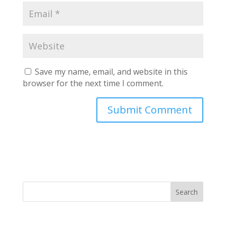
Save my name, email, and website in this
browser for the next time I comment.
Recent Posts