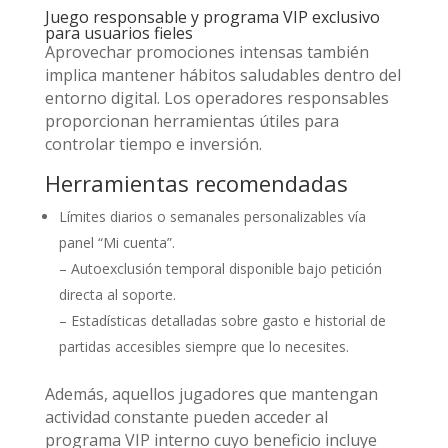
Juego responsable y programa VIP exclusivo
para usuarios fieles
Aprovechar promociones intensas también
implica mantener hábitos saludables dentro del
entorno digital. Los operadores responsables
proporcionan herramientas útiles para
controlar tiempo e inversión.
Herramientas recomendadas
Límites diarios o semanales personalizables vía
panel “Mi cuenta”.
– Autoexclusión temporal disponible bajo petición
directa al soporte.
– Estadísticas detalladas sobre gasto e historial de
partidas accesibles siempre que lo necesites.
Además, aquellos jugadores que mantengan
actividad constante pueden acceder al
programa VIP interno cuyo beneficio incluye