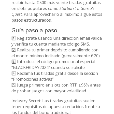
recibir hasta € 500 más veinte tiradas gratuitas
en slots populares como
Starburst
o
Gonzo’s
Quest
. Para aprovecharlo al máximo sigue estos
pasos estructurados.
Guía paso a paso
1️⃣ Regístrate usando una dirección email válida
y verifica tu cuenta mediante código SMS.
2️⃣ Realiza tu primer depósito cumpliendo con
el monto mínimo indicado (generalmente € 20).
3️⃣ Introduce el código promocional especial
“BLACKFRIDAY2024” cuando se solicite.
4️⃣ Reclama tus tiradas gratis desde la sección
“Promociones activas”.
5️⃣ Juega primero en slots con RTP ≥ 96% antes
de probar juegos con mayor volatilidad.
Industry Secret: Las tiradas gratuitas suelen
tener requisitos de apuesta reducidos frente a
los fondos del bono tradicional.