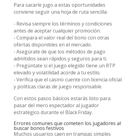
Para sacarle jugo a estas oportunidades
conviene seguir una hoja de ruta sencilla:
‑ Revisa siempre los términos y condiciones
antes de aceptar cualquier promoción.
‑ Compara el valor real del bono con otras
ofertas disponibles en el mercado.
‑ Asegúrate de que los métodos de pago
admitidos sean rápidos y seguros para ti.
‑ Pregúntate si el juego elegido tiene un RTP
elevado y volatilidad acorde a tu estilo.
‑ Verifica que el casino cuente con licencia oficial
y políticas claras de juego responsable.​
Con estos pasos básicos estarás listo para
pasar del mero espectador al jugador
estratégico durante el Black Friday.
Errores comunes que cometen los jugadores al
buscar bonos festivos
Muchos usuarios caen en trampas simples