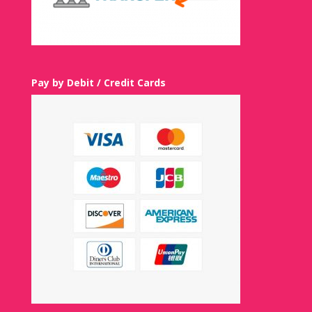
Pay by Debit / Credit Cards