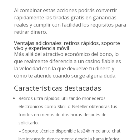
Al combinar estas acciones podrás convertir
rápidamente las tiradas gratis en ganancias
reales y cumplir con facilidad los requisitos para
retirar dinero.
Ventajas adicionales: retiros rápidos, soporte
vivo y experiencia móvil
Más allá del atractivo económico del bono, lo
que realmente diferencia a un casino fiable es
la velocidad con la que devuelve tu dinero y
cómo te atiende cuando surge alguna duda.
Características destacadas
Retiros ultra rápidos: utilizando monederos
electrónicos como Skrill o Neteller obtendrás tus
fondos en menos de dos horas después de
solicitarlo.
– Soporte técnico disponible las24h mediante chat
live integrado directamente desde la barra inferior