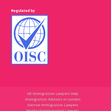
Regulated by
UK Immigration Lawyers Help
Immigration Advisors in London
Harrow Immigration Lawyers
Watford Immigration Lawyers