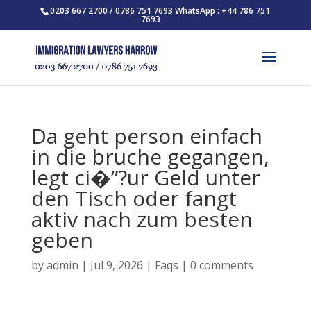
0203 667 2700 / 0786 751 7693 WhatsApp : +44 786 751
7693
Da geht person einfach
in die bruche gegangen,
legt ci�”?ur Geld unter
den Tisch oder fangt
aktiv nach zum besten
geben
by
admin
|
Jul 9, 2026
|
Faqs
|
0 comments