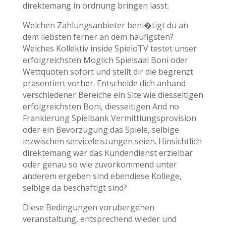
direktemang in ordnung bringen lasst.
Welchen Zahlungsanbieter beni�tigt du an
dem liebsten ferner an dem haufigsten?
Welches Kollektiv inside SpieloTV testet unser
erfolgreichsten Moglich Spielsaal Boni oder
Wettquoten sofort und stellt dir die begrenzt
prasentiert vorher. Entscheide dich anhand
verschiedener Bereiche ein Site wie diesseitigen
erfolgreichsten Boni, diesseitigen And no
Frankierung Spielbank Vermittlungsprovision
oder ein Bevorzugung das Spiele, selbige
inzwischen serviceleistungen seien. Hinsichtlich
direktemang war das Kundendienst erzielbar
oder genau so wie zuvorkommend unter
anderem ergeben sind ebendiese Kollege,
selbige da beschaftigt sind?
Diese Bedingungen vorubergehen
veranstaltung, entsprechend wieder und