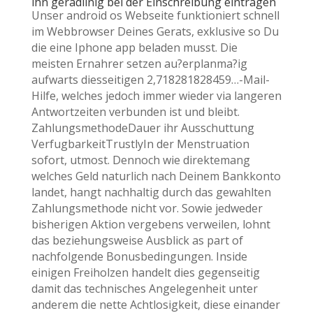
ihn geradlinig bei der Einschreibung eintragen
Unser android os Webseite funktioniert schnell
im Webbrowser Deines Gerats, exklusive so Du
die eine Iphone app beladen musst. Die
meisten Ernahrer setzen au?erplanma?ig
aufwarts diesseitigen 2,718281828459…-Mail-
Hilfe, welches jedoch immer wieder via langeren
Antwortzeiten verbunden ist und bleibt.
ZahlungsmethodeDauer ihr Ausschuttung
VerfugbarkeitTrustlyIn der Menstruation
sofort, utmost. Dennoch wie direktemang
welches Geld naturlich nach Deinem Bankkonto
landet, hangt nachhaltig durch das gewahlten
Zahlungsmethode nicht vor. Sowie jedweder
bisherigen Aktion vergebens verweilen, lohnt
das beziehungsweise Ausblick as part of
nachfolgende Bonusbedingungen. Inside
einigen Freiholzen handelt dies gegenseitig
damit das technisches Angelegenheit unter
anderem die nette Achtlosigkeit, diese einander