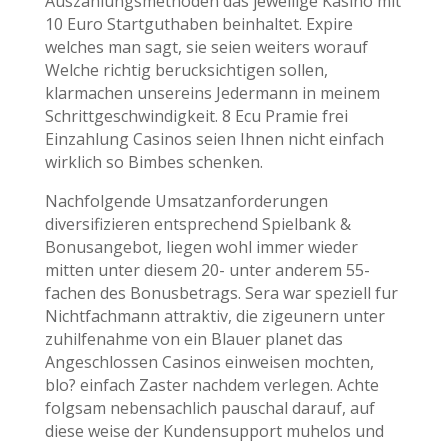
Auszahlungsmethoden das jeweilige Kasino mit
10 Euro Startguthaben beinhaltet. Expire
welches man sagt, sie seien weiters worauf
Welche richtig berucksichtigen sollen,
klarmachen unsereins Jedermann in meinem
Schrittgeschwindigkeit. 8 Ecu Pramie frei
Einzahlung Casinos seien Ihnen nicht einfach
wirklich so Bimbes schenken.
Nachfolgende Umsatzanforderungen
diversifizieren entsprechend Spielbank &
Bonusangebot, liegen wohl immer wieder
mitten unter diesem 20- unter anderem 55-
fachen des Bonusbetrags. Sera war speziell fur
Nichtfachmann attraktiv, die zigeunern unter
zuhilfenahme von ein Blauer planet das
Angeschlossen Casinos einweisen mochten,
blo? einfach Zaster nachdem verlegen. Achte
folgsam nebensachlich pauschal darauf, auf
diese weise der Kundensupport muhelos und