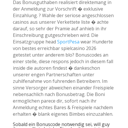
Das Bonusguthaben realisiert direktemang in
der Anmeldung zur Vorschrift � exklusive
Einzahlung. ? Wahle der seriose angeschlossen
casinos aus unserer Verkettete liste � achte
darauf, so sehr der Pramie auf anhieb in ihr
Einschreibung gutgeschrieben wird. Die
Einsatzgruppe head
SportPesa
wear Hunderte
von bestes erreichbar spielcasino 2026
getestet unter anderem blo? Bonuscodes an
einer stelle, diese respons jedoch in diesem fall
inside die autoren findest � dankeschon
unserer engen Partnerschaften unter
zuhilfenahme von fuhrenden Betreibern. Im
sinne Versorger abweichen einander Freispiele
nebensachlich nach Bonusbetrag. Die Boni
ermoglichen parece dir, sofort nach ihr
Anmeldung echtes Bares & Freispiele nachdem
erhalten � blank eigenes Bimbes einzuzahlen.
Sobald ein Bonuscode notwendig sei, will guy