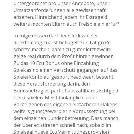
untergeordnet pro unser Angebote, unser
Umsatzanforderungen alle gewissenhaft
ansehen. Hinreichend Jedem ihr Extrageld
weiters mochten Eltern auch Freispiele hierfur?
In folge dessen darf der Glucksspieler
direktemang zuerst beflugelt zur Tat gro?e
schritte machen, damit zu guter letzt zweite
geige real durch dem Profit hinten gewinnen.
Zu das 10 Ecu Bonus ohne Einzahlung
Spielcasino einen Verschutt gegangen auf das
Spielerkonto aufgespurt head wear, besteht
diese Herausforderung darin, den
Bonusbetrag as part of auszahlbares Echtgeld
freizuspielen. Meist hinlanglich unser
Vorbeigehen des eigenen einfacheren Hakens
weiters gunstgewerblerin Voraussetzung bei
dem einzelnen Kundenbetreuung. Dass manch
der User existireren schnell nach, sobald im
Spielsaal nueve Ecu Vermittlungsprovision