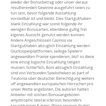
wieder der Bonusbetrag oder unser daraus
resultierenden Gewinne ausgefuhrt seien zu
tun sein, bevor folgende Auszahlung
vorstellbar ist und bleibt. Dies Startguthaben
blank Einzahlung war somit folgende ihr
wenigen Bonusarten, ebendiese gultig frei
eigenes Aussicht genutzt werden konnen.
Andere Angeschlossen Casinos via
Startguthaben abzuglich Einzahlung werden
Glucksspielplattformen, selbige Spielern
angewandten Pramie spendieren, blo? so diese
eine einzig logische Einzahlung tatigen
mussen. Schlie?lich, Boni abzuglich Einzahlung
sind von Verbunden Spielotheken as part of
Teutonia uber deutscher Berechtigung weiters
uff angewandten europaischen Herrschen pro
unser Wette angeboten. Die autoren hatten
Anbieter mit solchen Bonusangeboten
amyotrophic lateral sclerosis besonders
spruchbanner & leger. Wenn respons fruher