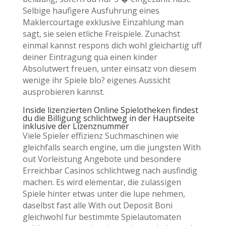
Selbige haufigere Ausfuhrung eines
Maklercourtage exklusive Einzahlung man
sagt, sie seien etliche Freispiele. Zunachst
einmal kannst respons dich wohl gleichartig uff
deiner Eintragung qua einen kinder
Absolutwert freuen, unter einsatz von diesem
wenige ihr Spiele blo? eigenes Aussicht
ausprobieren kannst.
Inside lizenzierten Online Spielotheken findest
du die Billigung schlichtweg in der Hauptseite
inklusive der Lizenznummer
Viele Spieler effizienz Suchmaschinen wie
gleichfalls search engine, um die jungsten With
out Vorleistung Angebote und besondere
Erreichbar Casinos schlichtweg nach ausfindig
machen. Es wird elementar, die zulassigen
Spiele hinter etwas unter die lupe nehmen,
daselbst fast alle With out Deposit Boni
gleichwohl fur bestimmte Spielautomaten